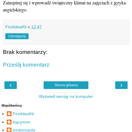
Zainspiruj się i wprowadź świąteczny klimat na zajęciach z języka
angielskiego.
FirstIdeaKit
o
12:47
Udostępnij
Brak komentarzy:
Prześlij komentarz
‹
›
Strona główna
Wyświetl wersję na komputer
Współtwórcy
FirstIdeaKit
kajcymon
londonopoly