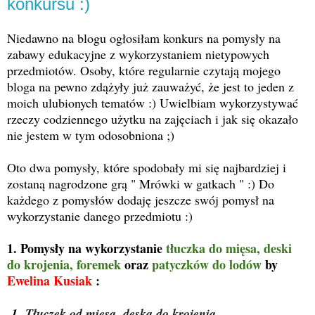
konkursu :)
Niedawno na blogu ogłosiłam konkurs na pomysły na
zabawy edukacyjne z wykorzystaniem nietypowych
przedmiotów. Osoby, które regularnie czytają mojego
bloga na pewno zdążyły już zauważyć, że jest to jeden z
moich ulubionych tematów :) Uwielbiam wykorzystywać
rzeczy codziennego użytku na zajęciach i jak się okazało
nie jestem w tym odosobniona ;)
Oto dwa pomysły, które spodobały mi się najbardziej i
zostaną nagrodzone grą " Mrówki w gatkach " :) Do
każdego z pomysłów dodaję jeszcze swój pomysł na
wykorzystanie danego przedmiotu :)
1. Pomysły na wykorzystanie
tłuczka do mięsa, deski
do krojenia, foremek
oraz
patyczków do lodów
by
Ewelina Kusiak
:
1.
Tłuczek od mięsa, deska do krojenia