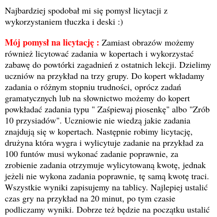
Najbardziej spodobał mi się pomysł licytacji z
wykorzystaniem tłuczka i deski :)
Mój pomysł na licytację :
Zamiast obrazów możemy
również licytować zadania w kopertach i wykorzystać
zabawę do powtórki zagadnień z ostatnich lekcji. Dzielimy
uczniów na przykład na trzy grupy. Do kopert wkładamy
zadania o różnym stopniu trudności, oprócz zadań
gramatycznych lub na słownictwo możemy do kopert
powkładać zadania typu " Zaśpiewaj piosenkę" albo "Zrób
10 przysiadów". Uczniowie nie wiedzą jakie zadania
znajdują się w kopertach. Następnie robimy licytację,
drużyna która wygra i wylicytuje zadanie na przykład za
100 funtów musi wykonać zadanie poprawnie, za
zrobienie zadania otrzymuje wylicytowaną kwotę, jednak
jeżeli nie wykona zadania poprawnie, tę samą kwotę traci.
Wszystkie wyniki zapisujemy na tablicy. Najlepiej ustalić
czas gry na przykład na 20 minut, po tym czasie
podliczamy wyniki. Dobrze też będzie na początku ustalić