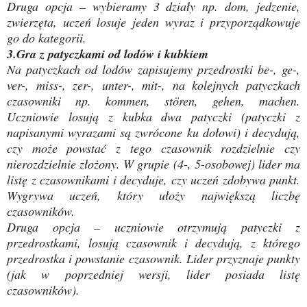
Druga opcja – wybieramy 3 działy np. dom, jedzenie,
zwierzęta, uczeń losuje jeden wyraz i przyporządkowuje
go do kategorii.
3.Gra z patyczkami od lodów i kubkiem
Na patyczkach od lodów zapisujemy przedrostki be-, ge-,
ver-, miss-, zer-, unter-, mit-, na kolejnych patyczkach
czasowniki np. kommen, st
ö
ren, gehen, machen.
Uczniowie losują z kubka dwa patyczki (patyczki z
napisanymi wyrazami są zwrócone ku dołowi) i decydują,
czy może powstać z tego czasownik rozdzielnie czy
nierozdzielnie złożony. W grupie (4-, 5-osobowej) lider ma
listę z czasownikami i decyduje, czy uczeń zdobywa punkt.
Wygrywa uczeń, który ułoży największą liczbę
czasowników.
Druga opcja – uczniowie otrzymują patyczki z
przedrostkami, losują czasownik i decydują, z którego
przedrostka i powstanie czasownik. Lider przyznaje punkty
(jak w poprzedniej wersji, lider posiada listę
czasowników).