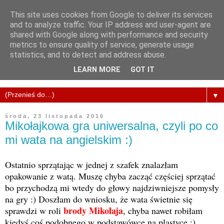
This site uses cookies from Google to deliver its services
and to analyze traffic. Your IP address and user-agent are
shared with Google along with performance and security
metrics to ensure quality of service, generate usage
statistics, and to detect and address abuse.
LEARN MORE
GOT IT
▼
środa, 23 listopada 2016
Mikołajkowa gra uniwersalna, czyli po co
mi wata na angielskim :)
Ostatnio sprzątając w jednej z szafek znalazłam
opakowanie z watą. Muszę chyba zacząć częściej sprzątać
bo przychodzą mi wtedy do głowy najdziwniejsze pomysły
na gry :) Doszłam do wniosku, że wata świetnie się
brody Mikołaja
sprawdzi w roli
, chyba nawet robiłam
kiedyś coś podobnego w podstawówce na plastyce ;)