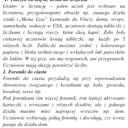
Gramy w licytację – jeden uczeń jest wybrany na
licytatora, przygotowujemy obrazki np. znanego dzieła
sztuki („Mona Lisa” Leonrado da Vinci), domu, wyspy,
samochodu, wakacje w USA, uczniowie dostają tabliczki z
liczbami i licytują rzeczy, które chcą kupić. Żeby było
ciekawiej uczniowie losują tabliczki, np. każdy po 5
różnych liczb. Tabliczki możemy zrobić z kolorowego
papieru z bloku technicznego i wykałaczek lub patyczków
do lodów. W tej grze, nie ma wygranych, ani przegranych.
Uczniowie mają okazję powtórzyć liczby.
2. Foremki do ciasta
Foremki do ciasta przydadzą się przy wprowadzaniu
słownictwa związanego z kształtami np. koło, gwiazda,
kwadrat, serce itp.
Pod foremkami (im więcej foremek, tym lepiej) ukrywamy
karteczki z wyrazami z różnych działów, ale z jednego
działu musimy mieć najwięcej wyrazów np. dom.
Uczniowie wybierają jedną foremkę i decydują, czy wyraz
pasuje do działu dom.