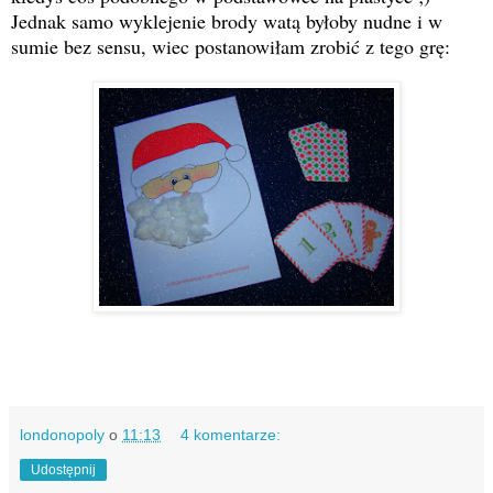
Jednak samo wyklejenie brody watą byłoby nudne i w
sumie bez sensu, wiec postanowiłam zrobić z tego grę:
londonopoly
o
11:13
4 komentarze:
Udostępnij