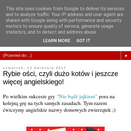
This site uses cookies from Google to deliver its services
and to analyze traffic. Your IP address and user-agent are
shared with Google along with performance and security
metrics to ensure quality of service, generate usage
statistics, and to detect and address abuse.
LEARN MORE
GOT IT
▼
czwartek, 13 kwietnia 2017
Rybie ości, czyli dużo kotów i jeszcze
więcej angielskiego!
Po wielkim sukcesie gry
"Nie bądź jajkiem"
pora na
kolejną grę na tych samych zasadach. Tym razem
ćwiczymy angielskie nazwy domowych zwierzątek ;)