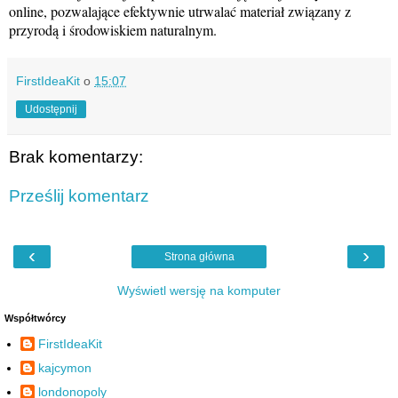
online, pozwalające efektywnie utrwalać materiał związany z
przyrodą i środowiskiem naturalnym.
FirstIdeaKit
o
15:07
Udostępnij
Brak komentarzy:
Prześlij komentarz
‹
›
Strona główna
Wyświetl wersję na komputer
Współtwórcy
FirstIdeaKit
kajcymon
londonopoly