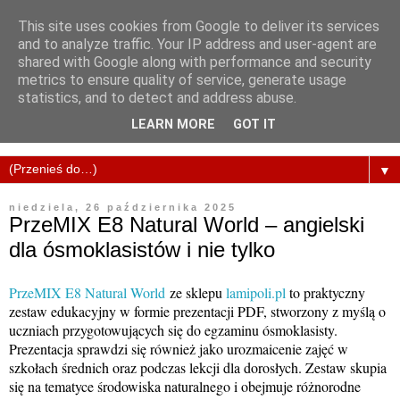
This site uses cookies from Google to deliver its services
and to analyze traffic. Your IP address and user-agent are
shared with Google along with performance and security
metrics to ensure quality of service, generate usage
statistics, and to detect and address abuse.
LEARN MORE
GOT IT
▼
niedziela, 26 października 2025
PrzeMIX E8 Natural World – angielski
dla ósmoklasistów i nie tylko
PrzeMIX E8 Natural World
ze sklepu
lamipoli.pl
to praktyczny
zestaw edukacyjny w formie prezentacji PDF, stworzony z myślą o
uczniach przygotowujących się do egzaminu ósmoklasisty.
Prezentacja sprawdzi się również jako urozmaicenie zajęć w
szkołach średnich oraz podczas lekcji dla dorosłych. Zestaw skupia
się na tematyce środowiska naturalnego i obejmuje różnorodne