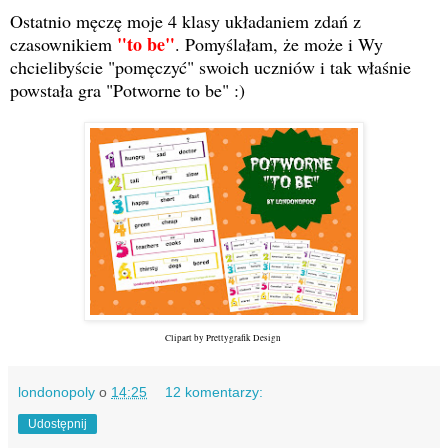
Ostatnio męczę moje 4 klasy układaniem zdań z
"to be"
czasownikiem
. Pomyślałam, że może i Wy
chcielibyście "pomęczyć" swoich uczniów i tak właśnie
powstała gra "Potworne to be" :)
Clipart by Prettygrafik Design
londonopoly
o
14:25
12 komentarzy:
Udostępnij