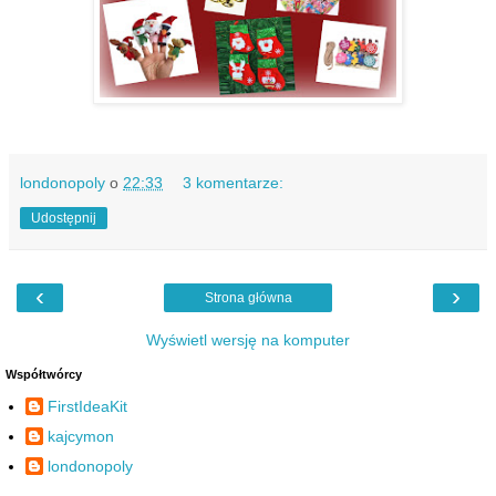
londonopoly
o
22:33
3 komentarze:
Udostępnij
‹
›
Strona główna
Wyświetl wersję na komputer
Współtwórcy
FirstIdeaKit
kajcymon
londonopoly