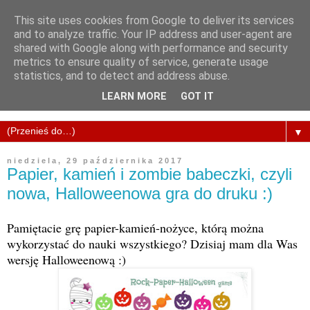
This site uses cookies from Google to deliver its services
and to analyze traffic. Your IP address and user-agent are
shared with Google along with performance and security
metrics to ensure quality of service, generate usage
statistics, and to detect and address abuse.
LEARN MORE
GOT IT
▼
niedziela, 29 października 2017
Papier, kamień i zombie babeczki, czyli
nowa, Halloweenowa gra do druku :)
Pamiętacie grę papier-kamień-nożyce, którą można
wykorzystać do nauki wszystkiego? Dzisiaj mam dla Was
wersję Halloweenową :)