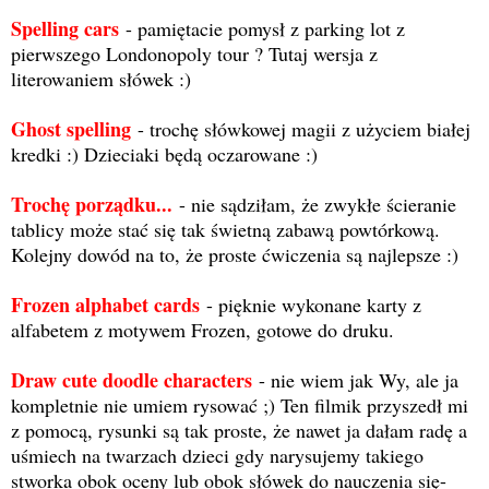
Spelling cars
- pamiętacie pomysł z parking lot z
pierwszego Londonopoly tour ? Tutaj wersja z
literowaniem słówek :)
Ghost spelling
- trochę słówkowej magii z użyciem białej
kredki :) Dzieciaki będą oczarowane :)
Trochę porządku...
- nie sądziłam, że zwykłe ścieranie
tablicy może stać się tak świetną zabawą powtórkową.
Kolejny dowód na to, że proste ćwiczenia są najlepsze :)
Frozen alphabet cards
- pięknie wykonane karty z
alfabetem z motywem Frozen, gotowe do druku.
Draw cute doodle characters
- nie wiem jak Wy, ale ja
kompletnie nie umiem rysować ;) Ten filmik przyszedł mi
z pomocą, rysunki są tak proste, że nawet ja dałam radę a
uśmiech na twarzach dzieci gdy narysujemy takiego
stworka obok oceny lub obok słówek do nauczenia się-