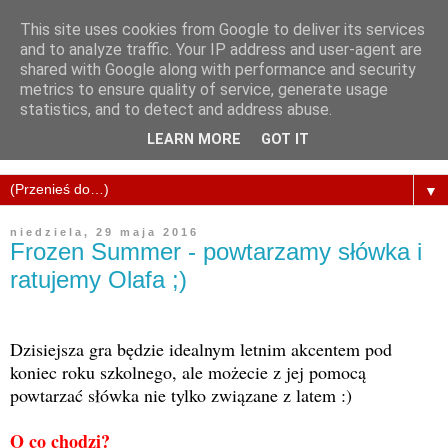
This site uses cookies from Google to deliver its services
and to analyze traffic. Your IP address and user-agent are
shared with Google along with performance and security
metrics to ensure quality of service, generate usage
statistics, and to detect and address abuse.
LEARN MORE
GOT IT
▼
niedziela, 29 maja 2016
Frozen Summer - powtarzamy słówka i
ratujemy Olafa ;)
Dzisiejsza gra będzie idealnym letnim akcentem pod
koniec roku szkolnego, ale możecie z jej pomocą
powtarzać słówka nie tylko związane z latem :)
O co chodzi?