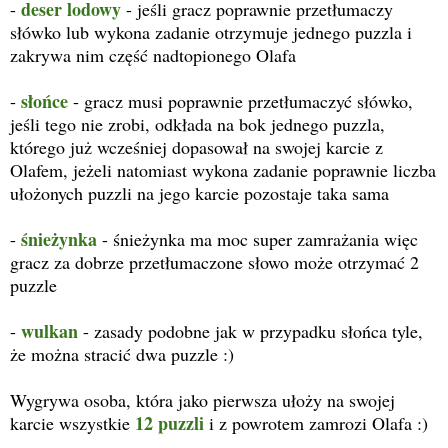
deser lodowy
-
- jeśli gracz poprawnie przetłumaczy
słówko lub wykona zadanie otrzymuje jednego puzzla i
zakrywa nim część nadtopionego Olafa
słońce
-
- gracz musi poprawnie przetłumaczyć słówko,
jeśli tego nie zrobi, odkłada na bok jednego puzzla,
którego już wcześniej dopasował na swojej karcie z
Olafem, jeżeli natomiast wykona zadanie poprawnie liczba
ułożonych puzzli na jego karcie pozostaje taka sama
śnieżynka
-
- śnieżynka ma moc super zamrażania więc
gracz za dobrze przetłumaczone słowo może otrzymać 2
puzzle
wulkan
-
- zasady podobne jak w przypadku słońca tyle,
że można stracić dwa puzzle :)
Wygrywa osoba, która jako pierwsza ułoży na swojej
12 puzzli
karcie wszystkie
i z powrotem zamrozi Olafa :)