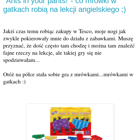
"Ants in your pants!"- co mrówki w
gatkach robią na lekcji angielskiego ;)
Jakiś czas temu robiąc zakupy w Tesco, moje nogi jak
zwykle pokierowały mnie do działu z zabawkami. Muszę
przyznać, że dość często tam chodzę i można tam znaleźć
fajne rzeczy na lekcje, ale takiej gry się nie
spodziewałam...
Otóż na półce stała sobie gra z mrówkami...mrówkami w
gatkach :)