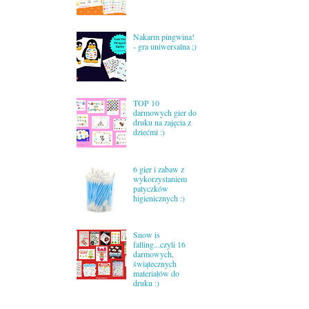
Nakarm pingwina!
- gra uniwersalna ;)
TOP 10
darmowych gier do
druku na zajęcia z
dziećmi :)
6 gier i zabaw z
wykorzystaniem
patyczków
higienicznych :)
Snow is
falling...czyli 16
darmowych,
świątecznych
materiałów do
druku :)