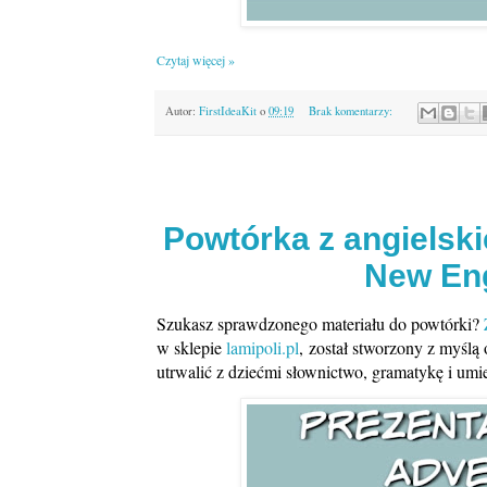
Czytaj więcej »
Autor:
FirstIdeaKit
o
09:19
Brak komentarzy:
Powtórka z angielski
New Eng
Szukasz sprawdzonego materiału do powtórki?
w sklepie
lamipoli.pl
, został stworzony z myślą
utrwalić z dziećmi słownictwo, gramatykę i umi