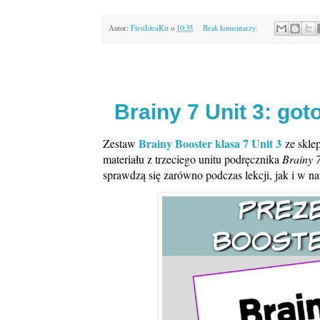
Autor:
FirstIdeaKit
o
10:35
Brak komentarzy:
Brainy 7 Unit 3: got
Brainy Booster klasa 7 Unit 3
Zestaw
ze skle
materiału z trzeciego unitu podręcznika
Brainy 
sprawdzą się zarówno podczas lekcji, jak i w n