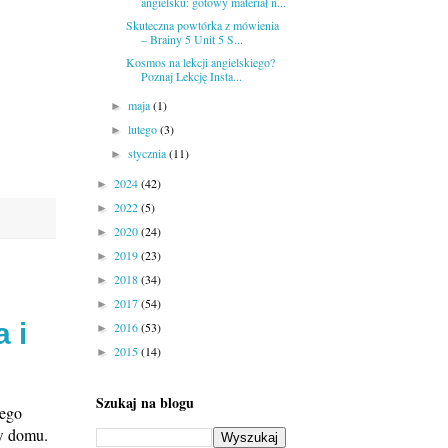
angielsku: gotowy materiał n...
Skuteczna powtórka z mówienia
– Brainy 5 Unit 5 S...
Kosmos na lekcji angielskiego?
Poznaj Lekcję Insta...
maja
(1)
►
lutego
(3)
►
stycznia
(11)
►
2024
(42)
►
2022
(5)
►
2020
(24)
►
2019
(23)
►
2018
(34)
►
2017
(54)
►
 i
2016
(53)
►
2015
(14)
►
Szukaj na blogu
tego
 w domu.