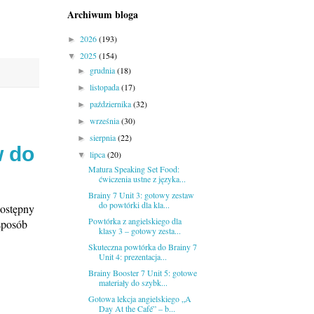
Archiwum bloga
2026
(193)
►
2025
(154)
▼
grudnia
(18)
►
listopada
(17)
►
października
(32)
►
września
(30)
►
sierpnia
(22)
►
w do
lipca
(20)
▼
Matura Speaking Set Food:
ćwiczenia ustne z języka...
Brainy 7 Unit 3: gotowy zestaw
do powtórki dla kla...
dostępny
Powtórka z angielskiego dla
 sposób
klasy 3 – gotowy zesta...
Skuteczna powtórka do Brainy 7
Unit 4: prezentacja...
Brainy Booster 7 Unit 5: gotowe
materiały do szybk...
Gotowa lekcja angielskiego „A
Day At the Café” – b...