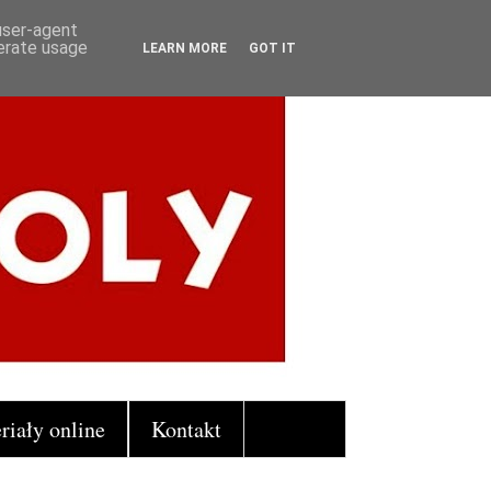
 user-agent
nerate usage
LEARN MORE
GOT IT
riały online
Kontakt