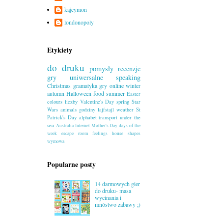
kajcymon
londonopoly
Etykiety
do druku
pomysły
recenzje
gry uniwersalne
speaking
Christmas
gramatyka
gry online
winter
autumn
Halloween
food
summer
Easter
colours
liczby
Valentine's Day
spring
Star
Wars
animals
godziny
lajfstajl
weather
St
Patrick's Day
alphabet
transport
under the
sea
Australia
Internet
Mother's Day
days of the
week
escape room
feelings
house
shapes
wymowa
Popularne posty
14 darmowych gier
do druku- masa
wycinania i
mnóstwo zabawy ;)