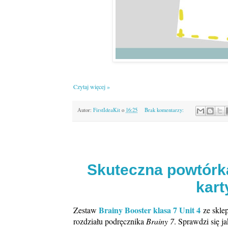
Czytaj więcej »
Autor:
FirstIdeaKit
o
16:25
Brak komentarzy:
Skuteczna powtórka 
kart
Brainy Booster klasa 7 Unit 4
Zestaw
ze skle
rozdziału podręcznika
Brainy 7
. Sprawdzi się j