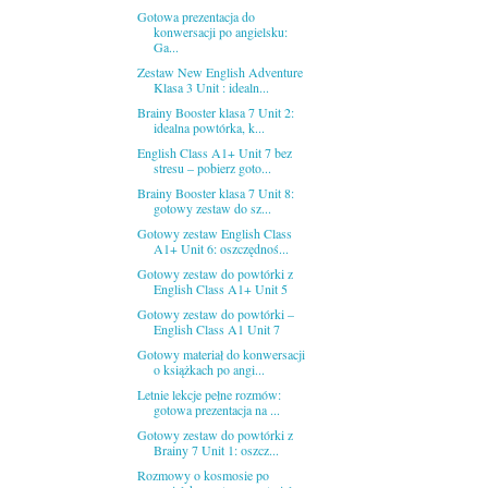
Gotowa prezentacja do
konwersacji po angielsku:
Ga...
Zestaw New English Adventure
Klasa 3 Unit : idealn...
Brainy Booster klasa 7 Unit 2:
idealna powtórka, k...
English Class A1+ Unit 7 bez
stresu – pobierz goto...
Brainy Booster klasa 7 Unit 8:
gotowy zestaw do sz...
Gotowy zestaw English Class
A1+ Unit 6: oszczędnoś...
Gotowy zestaw do powtórki z
English Class A1+ Unit 5
Gotowy zestaw do powtórki –
English Class A1 Unit 7
Gotowy materiał do konwersacji
o książkach po angi...
Letnie lekcje pełne rozmów:
gotowa prezentacja na ...
Gotowy zestaw do powtórki z
Brainy 7 Unit 1: oszcz...
Rozmowy o kosmosie po