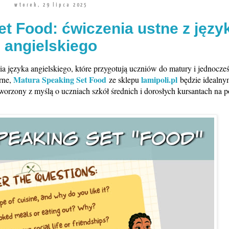
wtorek, 29 lipca 2025
t Food: ćwiczenia ustne z języ
angielskiego
ia języka angielskiego, które przygotują uczniów do matury i jednocze
Matura Speaking Set Food
lamipoli.pl
rne,
ze sklepu
będzie idealn
rzony z myślą o uczniach szkół średnich i dorosłych kursantach na 