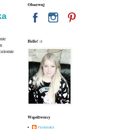
Obserwuj
ka
śnie
Hello! :)
ym
poziomie
Współtwórcy
FirstIdeaKit