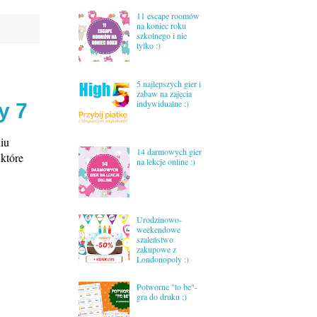
11 escape roomów
na koniec roku
szkolnego i nie
tylko :)
5 najlepszych gier i
zabaw na zajęcia
indywidualne :)
y 7
iu
14 darmowych gier
 które
na lekcje online :)
Urodzinowo-
weekendowe
szaleństwo
zakupowe z
Londonopoly :)
Potworne "to be"-
gra do druku ;)