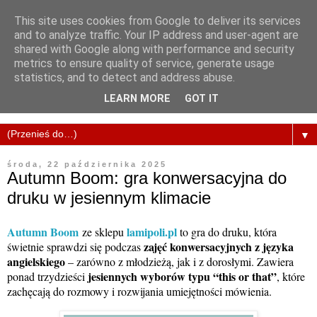
This site uses cookies from Google to deliver its services
and to analyze traffic. Your IP address and user-agent are
shared with Google along with performance and security
metrics to ensure quality of service, generate usage
statistics, and to detect and address abuse.
LEARN MORE
GOT IT
▼
środa, 22 października 2025
Autumn Boom: gra konwersacyjna do
druku w jesiennym klimacie
Autumn Boom
lamipoli.pl
ze sklepu
to gra do druku, która
zajęć konwersacyjnych z języka
świetnie sprawdzi się podczas
angielskiego
– zarówno z młodzieżą, jak i z dorosłymi. Zawiera
jesiennych wyborów typu “this or that”
ponad trzydzieści
, które
zachęcają do rozmowy i rozwijania umiejętności mówienia.