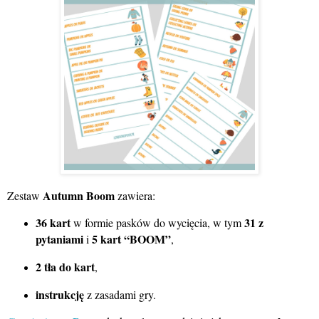
Autumn Boom
Zestaw
zawiera:
36 kart
31 z
w formie pasków do wycięcia, w tym
pytaniami
5 kart “BOOM”
i
,
2 tła do kart
,
instrukcję
z zasadami gry.