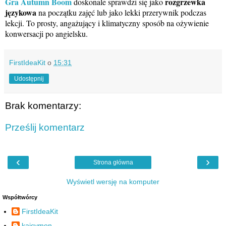
Gra Autumn Boom
rozgrzewka
doskonale sprawdzi się jako
językowa
na początku zajęć lub jako lekki przerywnik podczas
lekcji. To prosty, angażujący i klimatyczny sposób na ożywienie
konwersacji po angielsku.
FirstIdeaKit
o
15:31
Udostępnij
Brak komentarzy:
Prześlij komentarz
‹
›
Strona główna
Wyświetl wersję na komputer
Współtwórcy
FirstIdeaKit
kajcymon