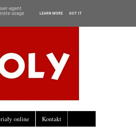
 user-agent
nerate usage
LEARN MORE
GOT IT
riały online
Kontakt