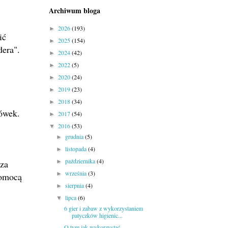
Archiwum bloga
2026
(193)
►
ić
2025
(154)
►
dera".
2024
(42)
►
2022
(5)
►
2020
(24)
►
2019
(23)
►
2018
(34)
►
azówek.
2017
(54)
►
2016
(53)
▼
grudnia
(5)
►
listopada
(4)
►
października
(4)
 za
►
września
(3)
►
pomocą
sierpnia
(4)
►
lipca
(6)
▼
6 gier i zabaw z wykorzystaniem
patyczków higienic...
O tym jak wykorzystać