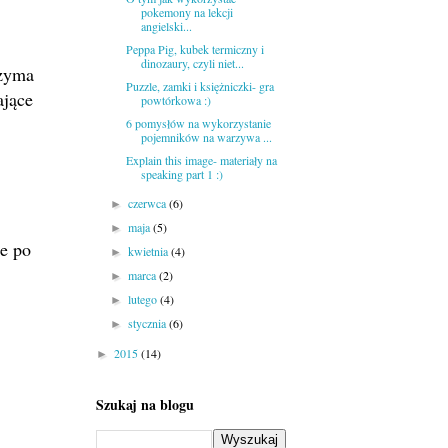
pokemony na lekcji
angielski...
Peppa Pig, kubek termiczny i
dinozaury, czyli niet...
rzyma
Puzzle, zamki i księżniczki- gra
ające
powtórkowa :)
6 pomysłów na wykorzystanie
pojemników na warzywa ...
Explain this image- materiały na
speaking part 1 :)
czerwca
(6)
►
maja
(5)
►
je po
kwietnia
(4)
►
marca
(2)
►
lutego
(4)
►
stycznia
(6)
►
2015
(14)
►
Szukaj na blogu