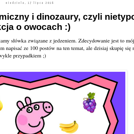
niedziela, 17 lipca 2016
miczny i dinozaury, czyli niety
kcja o owocach :)
abiamy słówka związane z jedzeniem. Zdecydowanie jest to mó
 napisać ze 100 postów na ten temat, ale dzisiaj skupię się 
zwykle przypadkiem ;)