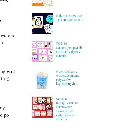
Nakarm pingwina!
o
- gra uniwersalna ;)
 wersja
ych.
TOP 10
darmowych gier do
druku na zajęcia z
dziećmi :)
my go i
6 gier i zabaw z
wykorzystaniem
tu ;)
patyczków
higienicznych :)
Snow is
falling...czyli 16
imy
darmowych,
świątecznych
e po
materiałów do
druku :)