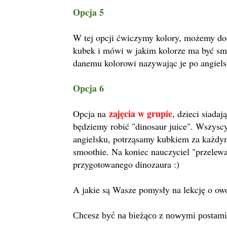
Opcja 5
W tej opcji ćwiczymy kolory, możemy dod
kubek i mówi w jakim kolorze ma być sm
danemu kolorowi nazywając je po angiel
Opcja 6
zajęcia w grupie
Opcja na
, dzieci siada
będziemy robić "dinosaur juice". Wszysc
angielsku, potrząsamy kubkiem za każdym
smoothie. Na koniec nauczyciel "przelew
przygotowanego dinozaura :)
A jakie są Wasze pomysły na lekcję o ow
Chcesz być na bieżąco z nowymi postami