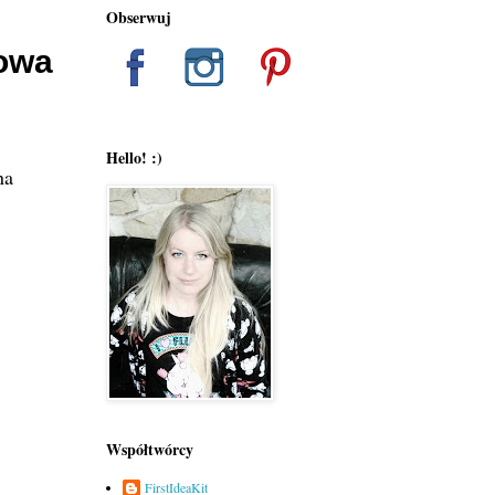
Obserwuj
powa
j
Hello! :)
na
Współtwórcy
FirstIdeaKit