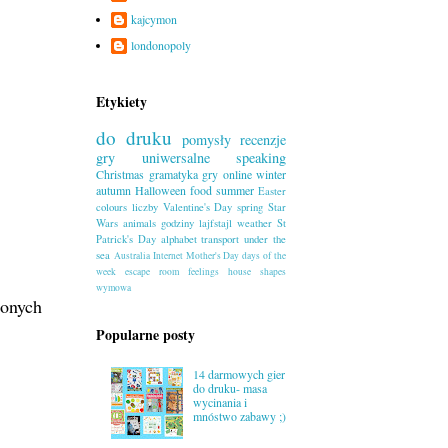
kajcymon
londonopoly
Etykiety
do druku
pomysły
recenzje
gry uniwersalne
speaking
Christmas
gramatyka
gry online
winter
autumn
Halloween
food
summer
Easter
colours
liczby
Valentine's Day
spring
Star
Wars
animals
godziny
lajfstajl
weather
St
Patrick's Day
alphabet
transport
under the
sea
Australia
Internet
Mother's Day
days of the
week
escape room
feelings
house
shapes
wymowa
ionych
Popularne posty
14 darmowych gier
do druku- masa
wycinania i
mnóstwo zabawy ;)