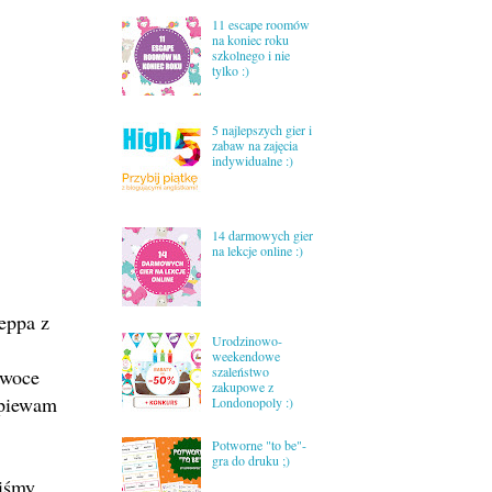
11 escape roomów
na koniec roku
szkolnego i nie
tylko :)
5 najlepszych gier i
zabaw na zajęcia
indywidualne :)
14 darmowych gier
na lekcje online :)
Peppa z
Urodzinowo-
weekendowe
szaleństwo
owoce
zakupowe z
śpiewam
Londonopoly :)
Potworne "to be"-
gra do druku ;)
liśmy