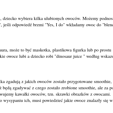
, dziecko wybiera kilka ulubionych owoców. Możemy podnos
", jeśli odpowiedź brzmi "Yes, I do" wkładamy owoc do "blen
ura, może to być maskotka, plastikowa figurka lub po prostu
ie owoce lubi a dziecko robi "dinosaur juice " według wsk
tka zgadują z jakich owoców zostało przygotowane smoothie,
ż będą zgadywać z czego zostało zrobione smoothie, ale za 
wujemy kawałki owoców, tzn. skrawki obrazków z owocami.
 wysypaniu ich, musi powiedzieć jakie owoce znalazły się w