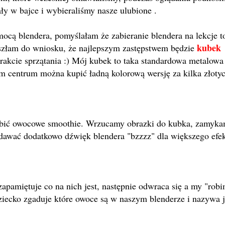
ły w bajce i wybieraliśmy nasze ulubione .
ocą blendera, pomyślałam że zabieranie blendera na lekcje t
kubek
oszłam do wniosku, że najlepszym zastępstwem będzie
rakcie sprzątania :) Mój kubek to taka standardowa metalowa
m centrum można kupić ładną kolorową wersję za kilka złot
obić owocowe smoothie. Wrzucamy obrazki do kubka, zamyka
awać dodatkowo dźwięk blendera "bzzzz" dla większego efek
apamiętuje co na nich jest, następnie odwraca się a my "rob
iecko zgaduje które owoce są w naszym blenderze i nazywa j