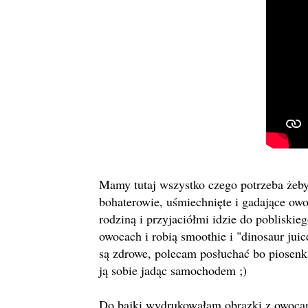
Mamy tutaj wszystko czego potrzeba żeby
bohaterowie, uśmiechnięte i gadające owoc
rodziną i przyjaciółmi idzie do pobliski
owocach i robią smoothie i "dinosaur jui
są zdrowe, polecam posłuchać bo piosenk
ją sobie jadąc samochodem ;)
Do bajki wydrukowałam obrazki z owocam