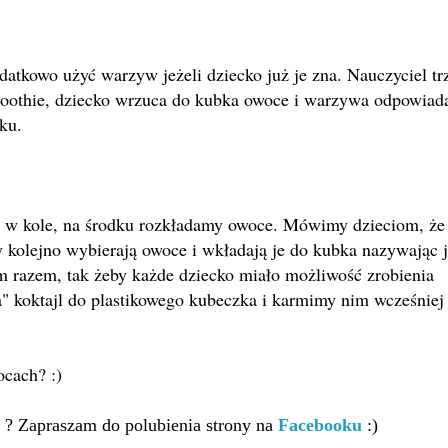
atkowo użyć warzyw jeżeli dziecko już je zna. Nauczyciel t
oothie, dziecko wrzuca do kubka owoce i warzywa odpowiad
sku.
ją w kole, na środku rozkładamy owoce. Mówimy dzieciom, że
y kolejno wybierają owoce i wkładają je do kubka nazywając 
 razem, tak żeby każde dziecko miało możliwość zrobienia
a" koktajl do plastikowego kubeczka i karmimy nim wcześniej
ocach? :)
 ? Zapraszam do polubienia strony na
Facebooku
:)