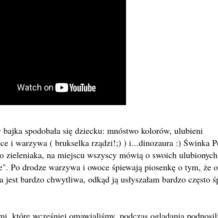
 bajka spodobała się dziecku: mnóstwo kolorów, ulubieni
e i warzywa ( brukselka rządzi!;) ) i...dinozaura :) Świnka 
ego zieleniaka, na miejscu wszyscy mówią o swoich ulubionych
ce". Po drodze warzywa i owoce śpiewają piosenkę o tym, że 
a jest bardzo chwytliwa, odkąd ją usłyszałam bardzo często 
i, które wcześniej omawialiśmy, podczas oglądania podnosi