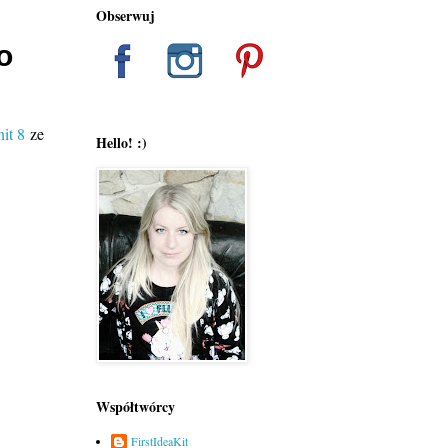
Obserwuj
o
it 8
ze
Hello! :)
Współtwórcy
FirstIdeaKit