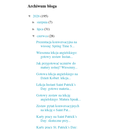
Archiwum bloga
2026
(195)
▼
sierpnia
(7)
►
lipca
(31)
►
czerwca
(28)
▼
Prezentacja konwersacyjna na
wiosnę: Spring Time S...
Wiosenna lekcja angielskiego:
gotowy zestaw Instan...
Jak przygotować uczniów do
matury ustnej? Wiosenny...
Gotowa lekcja angielskiego na
Dzień Kobiet: lekcja...
Lekcja Instant Saint Patrick’s
Day: gotowe materia...
Gotowy zestaw na lekcję
angielskiego: Matura Speak...
Zestaw pytań konwersacyjnych
na lekcję o Saint Pat...
Karty pracy na Saint Patrick’s
Day: skuteczne przy...
Karty pracy St. Patrick’s Day: