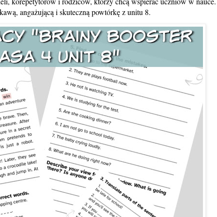
cieli, korepetytorów i rodziców, którzy chcą wspierać uczniów w nauce.
wą, angażującą i skuteczną powtórkę z unitu 8.