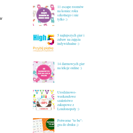
11 escape roomów
na koniec roku
szkolnego i nie
 w
tylko :)
5 najlepszych gier i
zabaw na zajęcia
indywidualne :)
14 darmowych gier
na lekcje online :)
Urodzinowo-
weekendowe
szaleństwo
zakupowe z
Londonopoly :)
Potworne "to be"-
gra do druku ;)