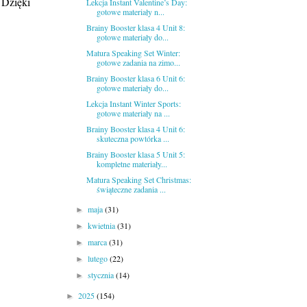
 Dzięki
Lekcja Instant Valentine’s Day:
gotowe materiały n...
Brainy Booster klasa 4 Unit 8:
gotowe materiały do...
Matura Speaking Set Winter:
gotowe zadania na zimo...
Brainy Booster klasa 6 Unit 6:
gotowe materiały do...
Lekcja Instant Winter Sports:
gotowe materiały na ...
Brainy Booster klasa 4 Unit 6:
skuteczna powtórka ...
Brainy Booster klasa 5 Unit 5:
kompletne materiały...
Matura Speaking Set Christmas:
świąteczne zadania ...
maja
(31)
►
kwietnia
(31)
►
marca
(31)
►
lutego
(22)
►
stycznia
(14)
►
2025
(154)
►