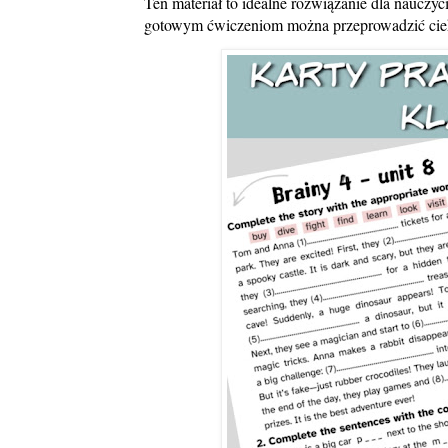
Ten materiał to idealne rozwiązanie dla nauczy
gotowym ćwiczeniom można przeprowadzić cieka