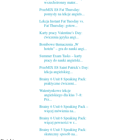
wszechstronny mater...
PrzeMIX E8 Fat Thursday:
pomysły na lekcje angiels...
Lekcja Instant Fat Tuesday vs.
Fat Thursday: gotow...
Karty pracy Valentine’s Day:
ćwiczenia języka angi...
Bombowe tłumaczenia „W
hotelu” – gra do nauki angi...
Summer Exam Tasks – karty
pracy do nauki angielski...
PrzeMIX E8 Saint Patrick’s Day:
lekcja angielskieg...
Brainy 6 Unit 8 Speaking Pack:
praktyczne ćwiczeni...
Walentynkowe lekcje
angielskiego dla klas 7–8:
Prz...
Brainy 6 Unit 6 Speaking Pack –
więcej mówienia na...
Brainy 6 Unit 6 Speaking Pack:
więcej pewności w r...
Brainy 6 Unit 5 Speaking Pack:
skuteczny sposób na...