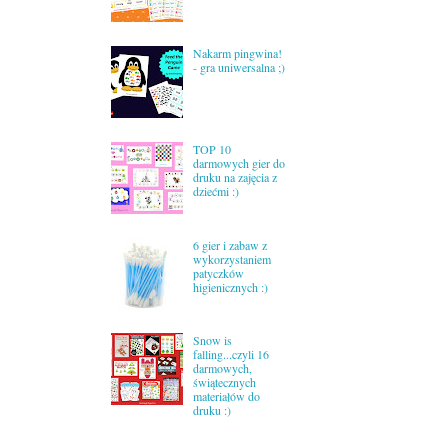
Nakarm pingwina!
- gra uniwersalna ;)
TOP 10
darmowych gier do
druku na zajęcia z
dziećmi :)
6 gier i zabaw z
wykorzystaniem
patyczków
higienicznych :)
Snow is
falling...czyli 16
darmowych,
świątecznych
materiałów do
druku :)