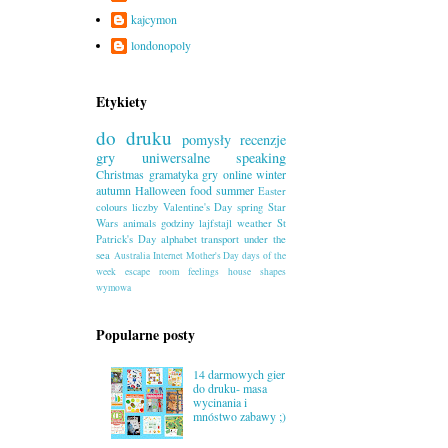
kajcymon
londonopoly
Etykiety
do druku
pomysły
recenzje
gry uniwersalne
speaking
Christmas
gramatyka
gry online
winter
autumn
Halloween
food
summer
Easter
colours
liczby
Valentine's Day
spring
Star
Wars
animals
godziny
lajfstajl
weather
St
Patrick's Day
alphabet
transport
under the
sea
Australia
Internet
Mother's Day
days of the
week
escape room
feelings
house
shapes
wymowa
Popularne posty
14 darmowych gier
do druku- masa
wycinania i
mnóstwo zabawy ;)