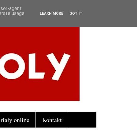
 user-agent
nerate usage
LEARN MORE
GOT IT
riały online
Kontakt