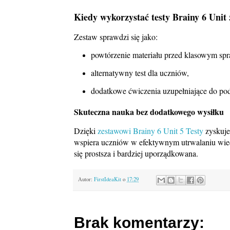
Kiedy wykorzystać testy Brainy 6 Unit 
Zestaw sprawdzi się jako:
powtórzenie materiału przed klasowym sp
alternatywny test dla uczniów,
dodatkowe ćwiczenia uzupełniające do po
Skuteczna nauka bez dodatkowego wysiłku
Dzięki
zestawowi
Brainy 6 Unit 5 Testy
zyskujes
wspiera uczniów w efektywnym utrwalaniu wiedz
się prostsza i bardziej uporządkowana.
Autor:
FirstIdeaKit
o
17:29
Brak komentarzy: