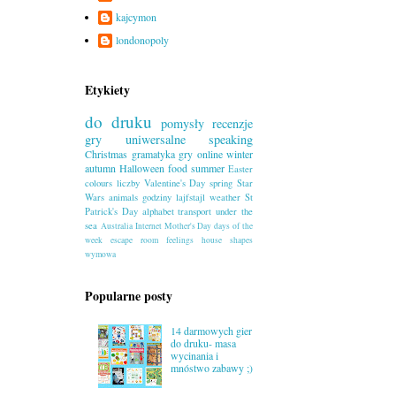
kajcymon
londonopoly
Etykiety
do druku
pomysły
recenzje
gry uniwersalne
speaking
Christmas
gramatyka
gry online
winter
autumn
Halloween
food
summer
Easter
colours
liczby
Valentine's Day
spring
Star
Wars
animals
godziny
lajfstajl
weather
St
Patrick's Day
alphabet
transport
under the
sea
Australia
Internet
Mother's Day
days of the
week
escape room
feelings
house
shapes
wymowa
Popularne posty
14 darmowych gier
do druku- masa
wycinania i
mnóstwo zabawy ;)