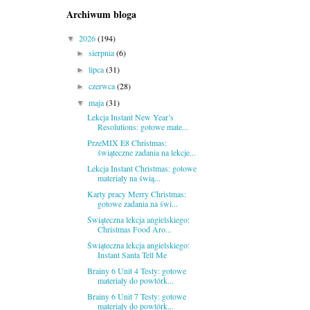
Archiwum bloga
2026
(194)
▼
sierpnia
(6)
►
lipca
(31)
►
czerwca
(28)
►
maja
(31)
▼
Lekcja Instant New Year’s
Resolutions: gotowe mate...
PrzeMIX E8 Christmas:
świąteczne zadania na lekcje...
Lekcja Instant Christmas: gotowe
materiały na świą...
Karty pracy Merry Christmas:
gotowe zadania na świ...
Świąteczna lekcja angielskiego:
Christmas Food Aro...
Świąteczna lekcja angielskiego:
Instant Santa Tell Me
Brainy 6 Unit 4 Testy: gotowe
materiały do powtórk...
Brainy 6 Unit 7 Testy: gotowe
materiały do powtórk...