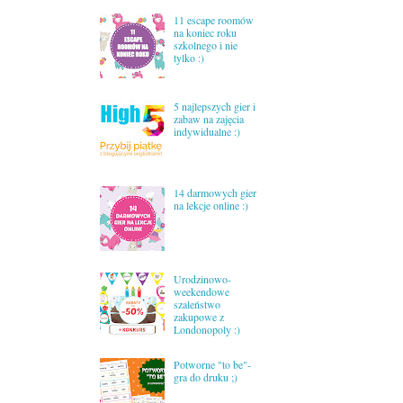
11 escape roomów
na koniec roku
szkolnego i nie
tylko :)
5 najlepszych gier i
zabaw na zajęcia
indywidualne :)
14 darmowych gier
na lekcje online :)
Urodzinowo-
weekendowe
szaleństwo
zakupowe z
Londonopoly :)
Potworne "to be"-
gra do druku ;)