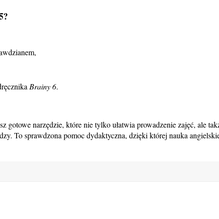
5?
rawdzianem,
dręcznika
Brainy 6
.
z gotowe narzędzie, które nie tylko ułatwia prowadzenie zajęć, ale tak
y. To sprawdzona pomoc dydaktyczna, dzięki której nauka angielskie