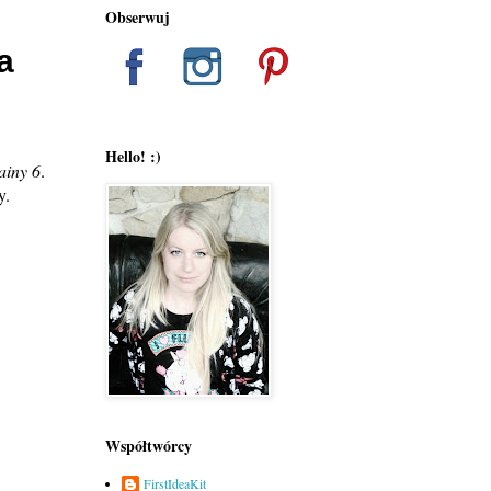
Obserwuj
a
Hello! :)
ainy 6
.
y.
Współtwórcy
FirstIdeaKit