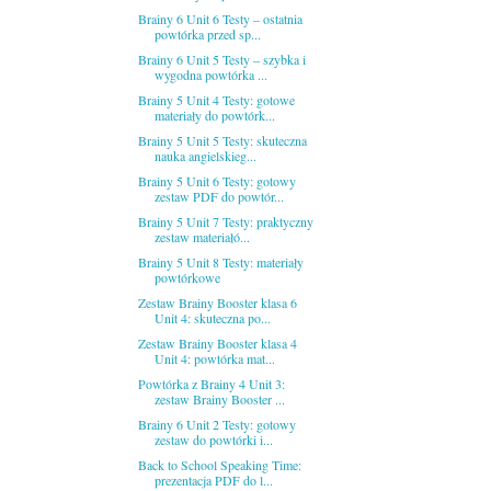
Brainy 6 Unit 6 Testy – ostatnia
powtórka przed sp...
Brainy 6 Unit 5 Testy – szybka i
wygodna powtórka ...
Brainy 5 Unit 4 Testy: gotowe
materiały do powtórk...
Brainy 5 Unit 5 Testy: skuteczna
nauka angielskieg...
Brainy 5 Unit 6 Testy: gotowy
zestaw PDF do powtór...
Brainy 5 Unit 7 Testy: praktyczny
zestaw materiałó...
Brainy 5 Unit 8 Testy: materiały
powtórkowe
Zestaw Brainy Booster klasa 6
Unit 4: skuteczna po...
Zestaw Brainy Booster klasa 4
Unit 4: powtórka mat...
Powtórka z Brainy 4 Unit 3:
zestaw Brainy Booster ...
Brainy 6 Unit 2 Testy: gotowy
zestaw do powtórki i...
Back to School Speaking Time:
prezentacja PDF do l...