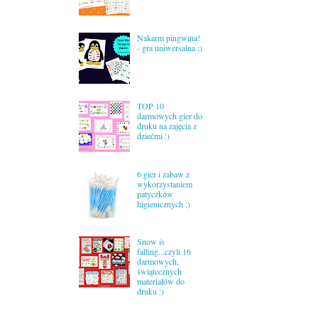
Nakarm pingwina!
- gra uniwersalna ;)
TOP 10
darmowych gier do
druku na zajęcia z
dziećmi :)
6 gier i zabaw z
wykorzystaniem
patyczków
higienicznych :)
Snow is
falling...czyli 16
darmowych,
świątecznych
materiałów do
druku :)