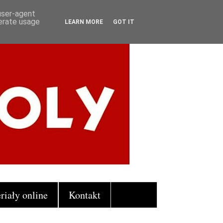
 user-agent
nerate usage
LEARN MORE
GOT IT
riały online
Kontakt