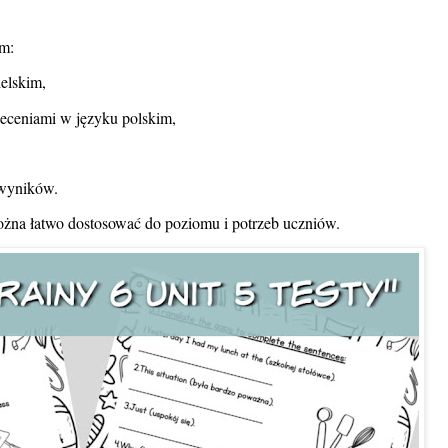
ym:
ielskim,
oleceniami w języku polskim,
 wyników.
ożna łatwo dostosować do poziomu i potrzeb uczniów.