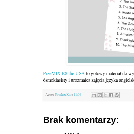
PrzeMIX E8 the USA
to gotowy materiał do wy
ósmoklasisty i urozmaica zajęcia języka angiels
Autor:
FirstIdeaKit
o
11:04
Brak komentarzy: