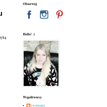
Obserwuj
u
Hello! :)
tyką
Współtwórcy
FirstIdeaKit