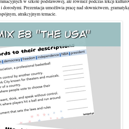
aminacyjnych w szkole podstawowej, ale również podczas lekcji kultu
ą i dorosłymi. Prezentacja umożliwia pracę nad słownictwem, gramatyką
spójnym, atrakcyjnym temacie.