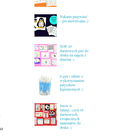
Nakarm pingwina!
- gra uniwersalna ;)
TOP 10
darmowych gier do
druku na zajęcia z
dziećmi :)
6 gier i zabaw z
wykorzystaniem
patyczków
higienicznych :)
Snow is
falling...czyli 16
a
darmowych,
świątecznych
materiałów do
druku :)
 o