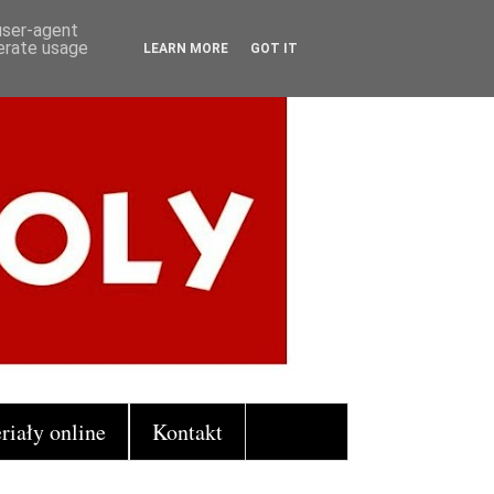
 user-agent
nerate usage
LEARN MORE
GOT IT
riały online
Kontakt