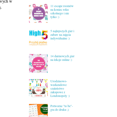
rowych w
11 escape roomów
,
na koniec roku
szkolnego i nie
tylko :)
5 najlepszych gier i
zabaw na zajęcia
indywidualne :)
14 darmowych gier
na lekcje online :)
Urodzinowo-
weekendowe
szaleństwo
zakupowe z
Londonopoly :)
Potworne "to be"-
gra do druku ;)