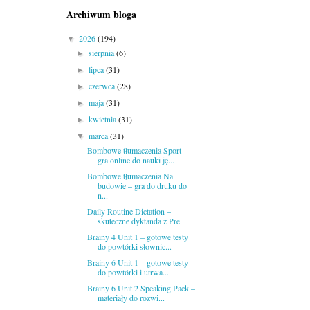
Archiwum bloga
2026
(194)
▼
sierpnia
(6)
►
lipca
(31)
►
czerwca
(28)
►
maja
(31)
►
kwietnia
(31)
►
marca
(31)
▼
Bombowe tłumaczenia Sport –
gra online do nauki ję...
Bombowe tłumaczenia Na
budowie – gra do druku do
n...
Daily Routine Dictation –
skuteczne dyktanda z Pre...
Brainy 4 Unit 1 – gotowe testy
do powtórki słownic...
Brainy 6 Unit 1 – gotowe testy
do powtórki i utrwa...
Brainy 6 Unit 2 Speaking Pack –
materiały do rozwi...