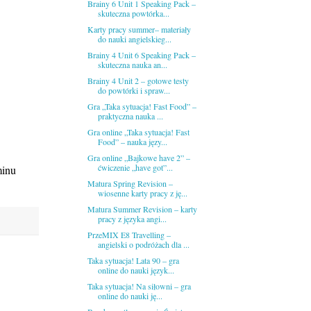
Brainy 6 Unit 1 Speaking Pack –
skuteczna powtórka...
Karty pracy summer– materiały
do nauki angielskieg...
Brainy 4 Unit 6 Speaking Pack –
skuteczna nauka an...
Brainy 4 Unit 2 – gotowe testy
do powtórki i spraw...
Gra „Taka sytuacja! Fast Food” –
praktyczna nauka ...
Gra online „Taka sytuacja! Fast
Food” – nauka języ...
Gra online „Bajkowe have 2” –
ćwiczenie „have got”...
minu
Matura Spring Revision –
wiosenne karty pracy z ję...
Matura Summer Revision – karty
pracy z języka angi...
PrzeMIX E8 Travelling –
angielski o podróżach dla ...
Taka sytuacja! Lata 90 – gra
online do nauki język...
Taka sytuacja! Na siłowni – gra
online do nauki ję...