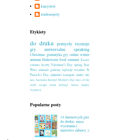
kajcymon
londonopoly
Etykiety
do druku
pomysły
recenzje
gry uniwersalne
speaking
Christmas
gramatyka
gry online
winter
autumn
Halloween
food
summer
Easter
colours
liczby
Valentine's Day
spring
Star
Wars
animals
godziny
lajfstajl
weather
St
Patrick's Day
alphabet
transport
under the
sea
Australia
Internet
Mother's Day
days of the
week
escape room
feelings
house
shapes
wymowa
Popularne posty
14 darmowych gier
do druku- masa
wycinania i
mnóstwo zabawy ;)