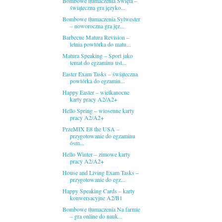
Bombowe tłumaczenia Święta –
świąteczna gra języko...
Bombowe tłumaczenia Sylwester
– noworoczna gra jęz...
Barbecue Matura Revision –
letnia powtórka do matu...
Matura Speaking – Sport jako
temat do egzaminu ust...
Easter Exam Tasks – świąteczna
powtórka do egzamin...
Happy Easter – wielkanocne
karty pracy A2/A2+
Hello Spring – wiosenne karty
pracy A2/A2+
PrzeMIX E8 the USA –
przygotowanie do egzaminu
ósm...
Hello Winter – zimowe karty
pracy A2/A2+
House and Living Exam Tasks –
przygotowanie do egz...
Happy Speaking Cards – karty
konwersacyjne A2/B1
Bombowe tłumaczenia Na farmie
– gra online do nauk...