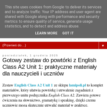
This site uses cookies from Google to deliver its services
and to analyze traffic. Your IP address and user-agent are
shared with Google along with performance and security
metrics to ensure quality of service, generate usage
statistics, and to detect and address abuse.
LEARN MORE
GOT IT
▼
poniedziałek, 1 grudnia 2025
Gotowy zestaw do powtórki z English
Class A2 Unit 1: praktyczne materiały
dla nauczycieli i uczniów
English Class A2 Unit 1
lamipoli.pl
Zestaw
ze sklepu
to komplet
materiałów, który ułatwia powtórkę i utrwalenie zagadnień z
pierwszego unitu podręcznika
English Class A2
. Zawiera gotowe
ćwiczenia na słownictwo, gramatykę i speaking, dzięki czemu
uczniowie mogą skutecznie utrwalić materiał w praktyce.