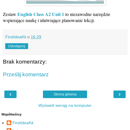
English Class A2 Unit 1
Zestaw
to niezawodne narzędzie
wspierające naukę i ułatwiające planowanie lekcji.
FirstIdeaKit
o
16:29
Udostępnij
Brak komentarzy:
Prześlij komentarz
‹
›
Strona główna
Wyświetl wersję na komputer
Współtwórcy
FirstIdeaKit