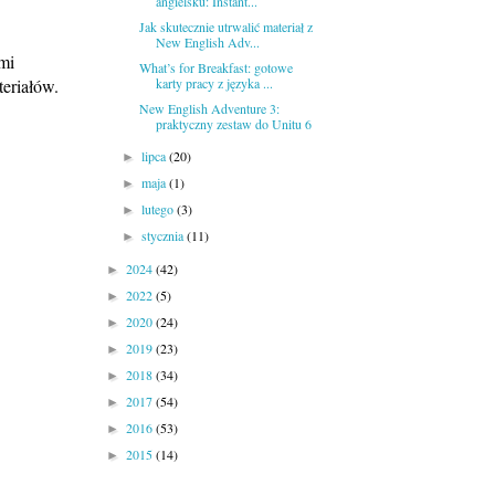
angielsku: Instant...
Jak skutecznie utrwalić materiał z
New English Adv...
mi
What’s for Breakfast: gotowe
eriałów.
karty pracy z języka ...
New English Adventure 3:
praktyczny zestaw do Unitu 6
lipca
(20)
►
maja
(1)
►
lutego
(3)
►
stycznia
(11)
►
2024
(42)
►
2022
(5)
►
2020
(24)
►
2019
(23)
►
2018
(34)
►
2017
(54)
►
2016
(53)
►
2015
(14)
►