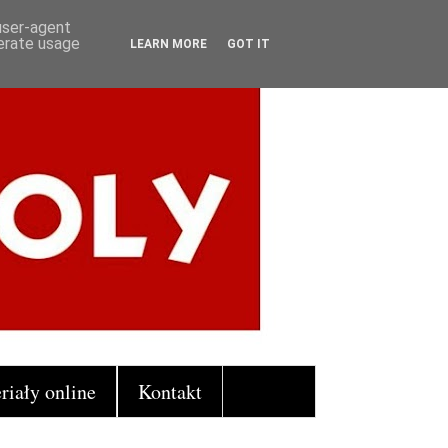
 user-agent
nerate usage
LEARN MORE
GOT IT
riały online
Kontakt