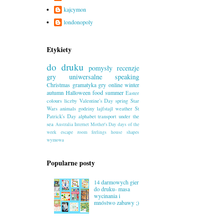
kajcymon
londonopoly
Etykiety
do druku
pomysły
recenzje
gry uniwersalne
speaking
Christmas
gramatyka
gry online
winter
autumn
Halloween
food
summer
Easter
colours
liczby
Valentine's Day
spring
Star
Wars
animals
godziny
lajfstajl
weather
St
Patrick's Day
alphabet
transport
under the
sea
Australia
Internet
Mother's Day
days of the
week
escape room
feelings
house
shapes
wymowa
Popularne posty
14 darmowych gier
do druku- masa
wycinania i
mnóstwo zabawy ;)