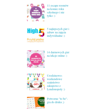
11 escape roomów
na koniec roku
szkolnego i nie
tylko :)
5 najlepszych gier i
zabaw na zajęcia
indywidualne :)
14 darmowych gier
na lekcje online :)
Urodzinowo-
weekendowe
szaleństwo
zakupowe z
Londonopoly :)
Potworne "to be"-
gra do druku ;)