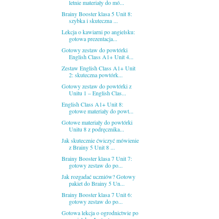
letnie materiały do mó...
Brainy Booster klasa 5 Unit 8:
szybka i skuteczna ...
Lekcja o kawiarni po angielsku:
gotowa prezentacja...
Gotowy zestaw do powtórki
English Class A1+ Unit 4...
Zestaw English Class A1+ Unit
2: skuteczna powtórk...
Gotowy zestaw do powtórki z
Unitu 1 – English Clas...
English Class A1+ Unit 8:
gotowe materiały do powt...
Gotowe materiały do powtórki
Unitu 8 z podręcznika...
Jak skutecznie ćwiczyć mówienie
z Brainy 5 Unit 8 ...
Brainy Booster klasa 7 Unit 7:
gotowy zestaw do po...
Jak rozgadać uczniów? Gotowy
pakiet do Brainy 5 Un...
Brainy Booster klasa 7 Unit 6:
gotowy zestaw do po...
Gotowa lekcja o ogrodnictwie po