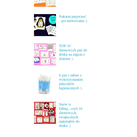
Nakarm pingwina!
- gra uniwersalna ;)
TOP 10
darmowych gier do
druku na zajęcia z
dziećmi :)
6 gier i zabaw z
wykorzystaniem
patyczków
higienicznych :)
Snow is
falling...czyli 16
darmowych,
świątecznych
materiałów do
druku :)