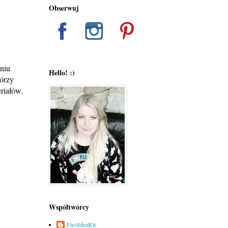
Obserwuj
aniu
Hello! :)
tórzy
riałów.
Współtwórcy
FirstIdeaKit