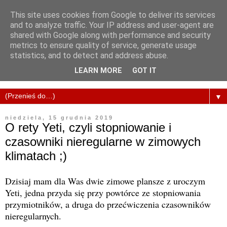
This site uses cookies from Google to deliver its services
and to analyze traffic. Your IP address and user-agent are
shared with Google along with performance and security
metrics to ensure quality of service, generate usage
statistics, and to detect and address abuse.
LEARN MORE
GOT IT
▼
niedziela, 15 grudnia 2019
O rety Yeti, czyli stopniowanie i
czasowniki nieregularne w zimowych
klimatach ;)
Dzisiaj mam dla Was dwie zimowe plansze z uroczym
Yeti, jedna przyda się przy powtórce ze stopniowania
przymiotników, a druga do przećwiczenia czasowników
nieregularnych.