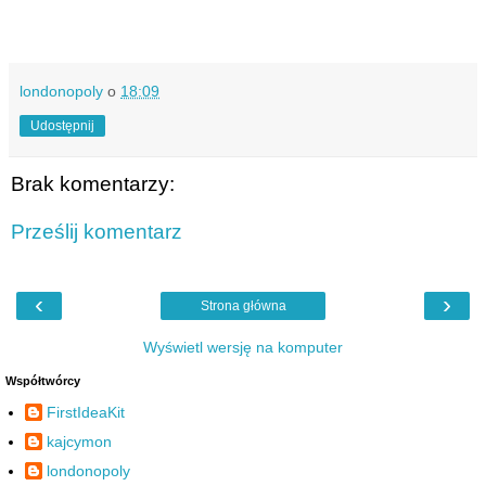
londonopoly
o
18:09
Udostępnij
Brak komentarzy:
Prześlij komentarz
‹
›
Strona główna
Wyświetl wersję na komputer
Współtwórcy
FirstIdeaKit
kajcymon
londonopoly