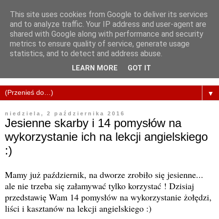
This site uses cookies from Google to deliver its services
and to analyze traffic. Your IP address and user-agent are
shared with Google along with performance and security
metrics to ensure quality of service, generate usage
statistics, and to detect and address abuse.
LEARN MORE
GOT IT
▼
niedziela, 2 października 2016
Jesienne skarby i 14 pomysłów na
wykorzystanie ich na lekcji angielskiego
:)
Mamy już październik, na dworze zrobiło się jesienne...
ale nie trzeba się załamywać tylko korzystać ! Dzisiaj
przedstawię Wam 14 pomysłów na wykorzystanie żołędzi,
liści i kasztanów na lekcji angielskiego :)