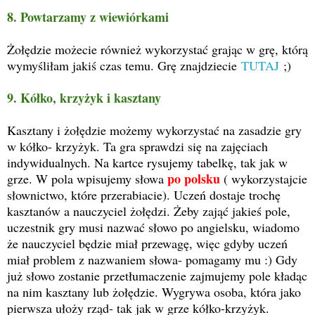
8. Powtarzamy z wiewiórkami
Żołędzie możecie również wykorzystać grając w grę, którą
wymyśliłam jakiś czas temu. Grę znajdziecie
TUTAJ
;)
9. Kółko, krzyżyk i kasztany
Kasztany i żołędzie możemy wykorzystać na zasadzie gry
w kółko- krzyżyk. Ta gra sprawdzi się na zajęciach
indywidualnych. Na kartce rysujemy tabelkę, tak jak w
po polsku
grze. W pola wpisujemy słowa
( wykorzystajcie
słownictwo, które przerabiacie). Uczeń dostaje trochę
kasztanów a nauczyciel żołędzi. Żeby zająć jakieś pole,
uczestnik gry musi nazwać słowo po angielsku, wiadomo
że nauczyciel będzie miał przewagę, więc gdyby uczeń
miał problem z nazwaniem słowa- pomagamy mu :) Gdy
już słowo zostanie przetłumaczenie zajmujemy pole kładąc
na nim kasztany lub żołędzie. Wygrywa osoba, która jako
pierwsza ułoży rząd- tak jak w grze kółko-krzyżyk.