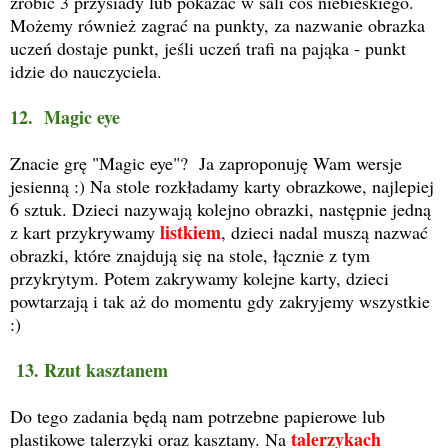
zrobić 3 przysiady lub pokazać w sali coś niebieskiego.
Możemy również zagrać na punkty, za nazwanie obrazka
uczeń dostaje punkt, jeśli uczeń trafi na pająka - punkt
idzie do nauczyciela.
12. Magic eye
Znacie grę "Magic eye"? Ja zaproponuję Wam wersje
jesienną :) Na stole rozkładamy karty obrazkowe, najlepiej
6 sztuk. Dzieci nazywają kolejno obrazki, następnie jedną
listkiem
z kart przykrywamy
, dzieci nadal muszą nazwać
obrazki, które znajdują się na stole, łącznie z tym
przykrytym. Potem zakrywamy kolejne karty, dzieci
powtarzają i tak aż do momentu gdy zakryjemy wszystkie
:)
13. Rzut kasztanem
Do tego zadania będą nam potrzebne papierowe lub
talerzykach
plastikowe talerzyki oraz kasztany. Na