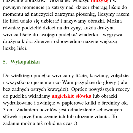
muzykę
nazwanie obrazków. Można też włączyć
i w
pewnym momencie ją zatrzymać, dzieci zbierają liście do
momentu aż nauczyciel zatrzyma piosenkę, liczymy razem
ile liści udało się uzbierać i nazywamy obrazki. Można
również podzielić dzieci na drużyny, każda drużyna
wrzuca liście do swojego pudełka/ wiaderka - wygrywa
drużyna która zbierze i odpowiednio nazwie większą
liczbę liści.
5. Wykopaliska
Do wielkiego pudełka wrzucamy liście, kasztany, żołędzie
i wszystko co jesienne i co Wam przyjdzie do głowy ( ale
bez żadnych ostrych krawędzi). Oprócz powyższych rzeczy
angielskie słówka
do pudełka wkładamy
lub obrazki
wydrukowane i zwinięte w papierowe kulki o średnicy ok.
3 cm. Zadaniem uczniów jest odnalezienie schowanych
słówek i przetłumaczenie ich lub ułożenie zdania. To
zadanie można też robić na czas :)