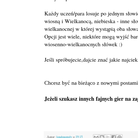
Każdy uczeń/para losuje po jednym słowie
wiosną i Wielkanocą, niebieska - inne sł
wielkanocnej w której wystąpią oba słowa
Opcji jest wiele, niektóre mogą wyjść ba
wiosenno-wielkanocnych słówek :)
Jeśli spróbujecie,dajcie znać jakie najc
Chcesz być na bieżąco z nowymi postami
Jeżeli szukasz innych fajnych gier na z
Autor:
londonopoly
o
19:15