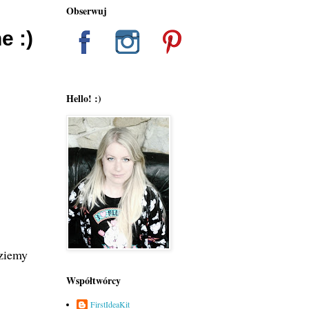
Obserwuj
e :)
Hello! :)
dziemy
Współtwórcy
FirstIdeaKit