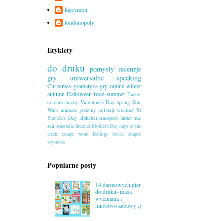
kajcymon
londonopoly
Etykiety
do druku
pomysły
recenzje
gry uniwersalne
speaking
Christmas
gramatyka
gry online
winter
autumn
Halloween
food
summer
Easter
colours
liczby
Valentine's Day
spring
Star
Wars
animals
godziny
lajfstajl
weather
St
Patrick's Day
alphabet
transport
under the
sea
Australia
Internet
Mother's Day
days of the
week
escape room
feelings
house
shapes
wymowa
Popularne posty
14 darmowych gier
do druku- masa
wycinania i
mnóstwo zabawy ;)