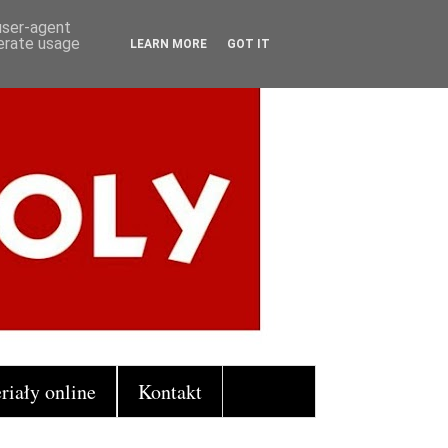
 user-agent
nerate usage
LEARN MORE
GOT IT
riały online
Kontakt