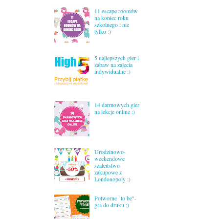
11 escape roomów
na koniec roku
szkolnego i nie
tylko :)
5 najlepszych gier i
zabaw na zajęcia
indywidualne :)
14 darmowych gier
na lekcje online :)
Urodzinowo-
weekendowe
szaleństwo
zakupowe z
Londonopoly :)
Potworne "to be"-
gra do druku ;)