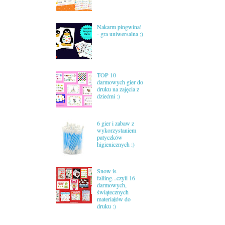
Nakarm pingwina!
- gra uniwersalna ;)
TOP 10
darmowych gier do
druku na zajęcia z
dziećmi :)
6 gier i zabaw z
wykorzystaniem
patyczków
higienicznych :)
Snow is
falling...czyli 16
darmowych,
świątecznych
materiałów do
druku :)