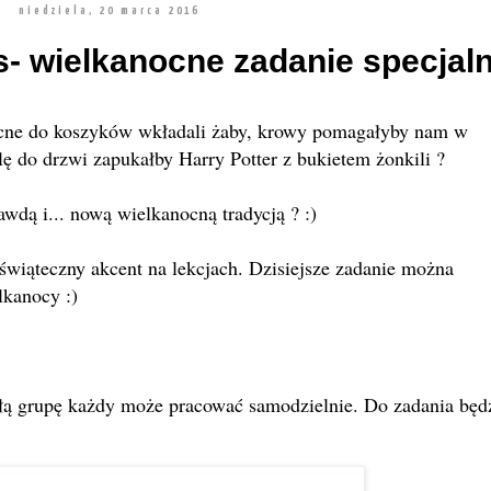
niedziela, 20 marca 2016
s- wielkanocne zadanie specjaln
ocne do koszyków wkładali żaby, krowy pomagałyby nam w
lę do drzwi zapukałby Harry Potter z bukietem żonkili ?
awdą i... nową wielkanocną tradycją ? :)
świąteczny akcent na lekcjach. Dzisiejsze zadanie można
lkanocy :)
łą grupę każdy może pracować samodzielnie. Do zadania bę