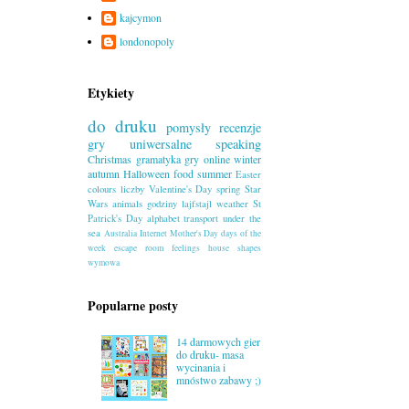
kajcymon
londonopoly
Etykiety
do druku
pomysły
recenzje
gry uniwersalne
speaking
Christmas
gramatyka
gry online
winter
autumn
Halloween
food
summer
Easter
colours
liczby
Valentine's Day
spring
Star
Wars
animals
godziny
lajfstajl
weather
St
Patrick's Day
alphabet
transport
under the
sea
Australia
Internet
Mother's Day
days of the
week
escape room
feelings
house
shapes
wymowa
Popularne posty
14 darmowych gier
do druku- masa
wycinania i
mnóstwo zabawy ;)