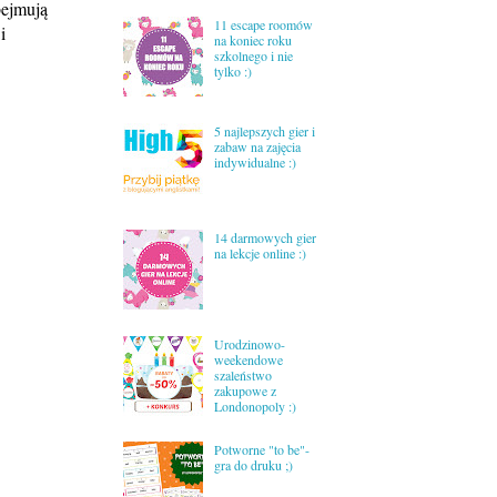
bejmują
11 escape roomów
i
na koniec roku
szkolnego i nie
tylko :)
5 najlepszych gier i
zabaw na zajęcia
indywidualne :)
14 darmowych gier
na lekcje online :)
Urodzinowo-
weekendowe
szaleństwo
zakupowe z
Londonopoly :)
Potworne "to be"-
gra do druku ;)