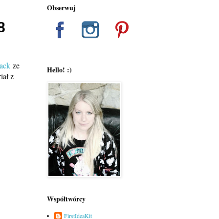
Obserwuj
8
Pack
ze
Hello! :)
iał z
Współtwórcy
FirstIdeaKit