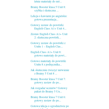
letnie materiały do mó...
Brainy Booster klasa 5 Unit 8:
szybka i skuteczna ...
Lekcja o kawiarni po angielsku:
gotowa prezentacja...
Gotowy zestaw do powtórki
English Class A1+ Unit 4...
Zestaw English Class A1+ Unit
2: skuteczna powtórk...
Gotowy zestaw do powtórki z
Unitu 1 – English Clas...
English Class A1+ Unit 8:
gotowe materiały do powt...
Gotowe materiały do powtórki
Unitu 8 z podręcznika...
Jak skutecznie ćwiczyć mówienie
z Brainy 5 Unit 8 ...
Brainy Booster klasa 7 Unit 7:
gotowy zestaw do po...
Jak rozgadać uczniów? Gotowy
pakiet do Brainy 5 Un...
Brainy Booster klasa 7 Unit 6:
gotowy zestaw do po...
Gotowa lekcja o ogrodnictwie po