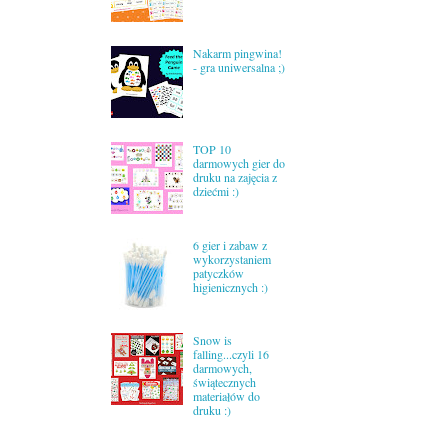
Nakarm pingwina!
- gra uniwersalna ;)
TOP 10
darmowych gier do
druku na zajęcia z
dziećmi :)
6 gier i zabaw z
wykorzystaniem
patyczków
higienicznych :)
Snow is
falling...czyli 16
darmowych,
świątecznych
materiałów do
druku :)