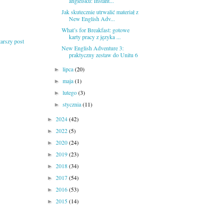
angielsku: Instant...
Jak skutecznie utrwalić materiał z
New English Adv...
What’s for Breakfast: gotowe
karty pracy z języka ...
tarszy post
New English Adventure 3:
praktyczny zestaw do Unitu 6
lipca
(20)
►
maja
(1)
►
lutego
(3)
►
stycznia
(11)
►
2024
(42)
►
2022
(5)
►
2020
(24)
►
2019
(23)
►
2018
(34)
►
2017
(54)
►
2016
(53)
►
2015
(14)
►