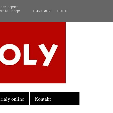
 user-agent
nerate usage
LEARN MORE
GOT IT
riały online
Kontakt