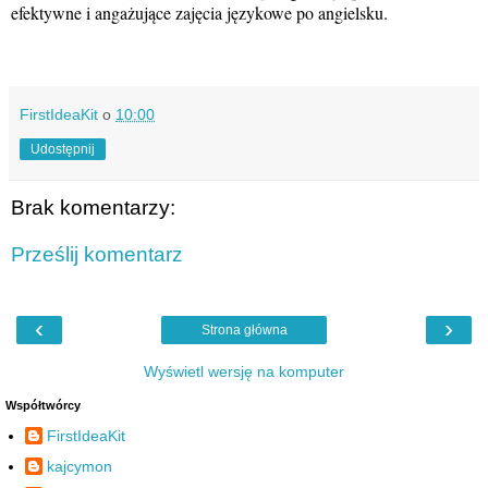
efektywne i angażujące zajęcia językowe po angielsku.
FirstIdeaKit
o
10:00
Udostępnij
Brak komentarzy:
Prześlij komentarz
‹
›
Strona główna
Wyświetl wersję na komputer
Współtwórcy
FirstIdeaKit
kajcymon