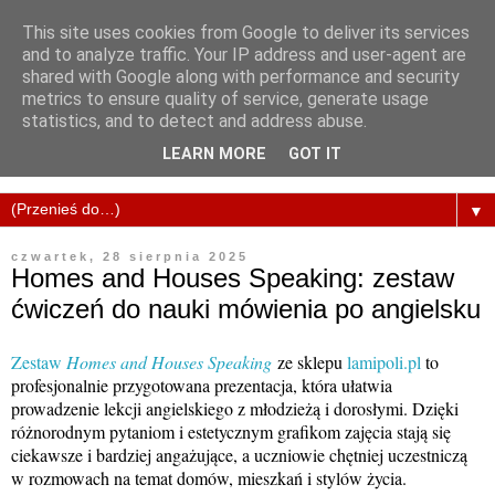
This site uses cookies from Google to deliver its services
and to analyze traffic. Your IP address and user-agent are
shared with Google along with performance and security
metrics to ensure quality of service, generate usage
statistics, and to detect and address abuse.
LEARN MORE
GOT IT
▼
czwartek, 28 sierpnia 2025
Homes and Houses Speaking: zestaw
ćwiczeń do nauki mówienia po angielsku
Zestaw
Homes and Houses Speaking
ze sklepu
lamipoli.pl
to
profesjonalnie przygotowana prezentacja, która ułatwia
prowadzenie lekcji angielskiego z młodzieżą i dorosłymi. Dzięki
różnorodnym pytaniom i estetycznym grafikom zajęcia stają się
ciekawsze i bardziej angażujące, a uczniowie chętniej uczestniczą
w rozmowach na temat domów, mieszkań i stylów życia.