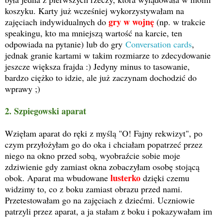
koszyku. Karty już wcześniej wykorzystywałam na
gry w wojnę
zajęciach indywidualnych do
(np. w trakcie
speakingu, kto ma mniejszą wartość na karcie, ten
odpowiada na pytanie) lub do gry
Conversation cards
,
jednak granie kartami w takim rozmiarze to zdecydowanie
jeszcze większa frajda :) Jedyny minus to tasowanie,
bardzo ciężko to idzie, ale już zaczynam dochodzić do
wprawy ;)
2. Szpiegowski aparat
Wzięłam aparat do ręki z myślą "O! Fajny rekwizyt", po
czym przyłożyłam go do oka i chciałam popatrzeć przez
niego na okno przed sobą, wyobraźcie sobie moje
zdziwienie gdy zamiast okna zobaczyłam osobę stojącą
lusterko
obok. Aparat ma wbudowane
dzięki czemu
widzimy to, co z boku zamiast obrazu przed nami.
Przetestowałam go na zajęciach z dziećmi. Uczniowie
patrzyli przez aparat, a ja stałam z boku i pokazywałam im