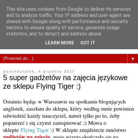
This site uses cookies from Google to deliver its services
and to analyze traffic. Your IP address and user-agent are
shared with Google along with performance and security
metrics to ensure quality of service, generate usage
statistics, and to detect and address abuse.
LEARN MORE
GOT IT
▼
poniedziałek, 4 grudnia 2017
5 super gadżetów na zajęcia językowe
ze sklepu Flying Tiger :)
Ostatnio będąc w Warszawie na spotkaniu blogujących
anglistek, zaszłam do sklepu, który według mnie powinien
odwiedzić każdy nauczyciel, nawet tylko po to, żeby
popatrzeć i się czymś zainspirować ;) Mowa o
sklepie
Flying Tiger
:) W sklepie znajdziecie mnóstwo
gadżetów na zajęcia
, moja wizyta skończyła się na