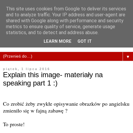
This site uses cookies from Google to deliver its services
and to analyze traffic. Your IP address and user-agent are
shared with Google along with performance and security
metrics to ensure quality of service, generate usage
statistics, and to detect and address abuse.
LEARN MORE
GOT IT
▼
piątek, 1 lipca 2016
Explain this image- materiały na
speaking part 1 :)
Co zrobić żeby zwykłe opisywanie obrazków po angielsku
zmieniło się w fajną zabawę ?
To proste!