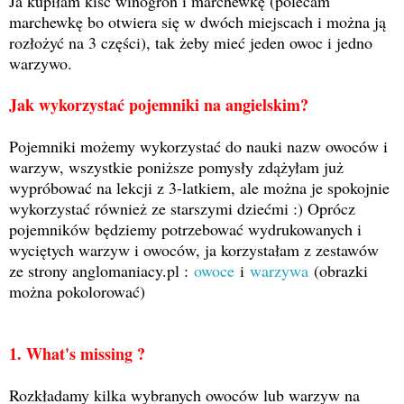
Ja kupiłam kiść winogron i marchewkę (polecam
marchewkę bo otwiera się w dwóch miejscach i można ją
rozłożyć na 3 części), tak żeby mieć jeden owoc i jedno
warzywo.
Jak wykorzystać pojemniki na angielskim?
Pojemniki możemy wykorzystać do nauki nazw owoców i
warzyw, wszystkie poniższe pomysły zdążyłam już
wypróbować na lekcji z 3-latkiem, ale można je spokojnie
wykorzystać również ze starszymi dziećmi :) Oprócz
pojemników będziemy potrzebować wydrukowanych i
wyciętych warzyw i owoców, ja korzystałam z zestawów
ze strony anglomaniacy.pl :
owoce
i
warzywa
(obrazki
można pokolorować)
1. What's missing ?
Rozkładamy kilka wybranych owoców lub warzyw na