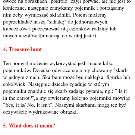
owoce na obrazkach "pokroić" czyli porwać, ale nie jest to
konieczne, następnie zamykamy pojemnik i potrząsamy
nim żeby wymieszać składniki. Potem możemy
poprzekładać naszą "sałatkę" do jednorazowych
kubeczków i poczęstować nią członków rodziny lub
innych uczniów tłumacząc co w niej jest ;)
4. Treasure hunt
Ten pomysł możecie wykorzystać jeśli macie kilka
pojemników. Dziecko odwraca się a my chowamy "skarb"
w jednym z nich. Skarbem może być naklejka, figurka lub
cokolwiek. Następnie dziecko zgaduje w którym
pojemniku znajduje się skarb zadając pytania, np.: " Is it
in the carrot?",a my otwieramy kolejno pojemniki mówiąc
"Yes, it is/ No, it isn't". Naszymi skarbami mogą też być
oczywiście wydrukowane obrazki.
5. What does it mean?