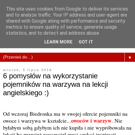
This site uses cookies from Google to deliver its services
and to analyze traffic. Your IP address and user-agent are
shared with Google along with performance and security
metrics to ensure quality of service, generate usage
statistics, and to detect and address abuse.
LEARN MORE
GOT IT
▼
wtorek, 5 lipca 2016
6 pomysłów na wykorzystanie
pojemników na warzywa na lekcji
angielskiego :)
Od wczoraj Biedronka ma w swojej ofercie pojemniki na
owoców i warzyw
owoce i warzywa w kształcie...
. Nie
byłabym sobą gdybym ich nie kupiła i nie wypróbowała na
lekcji bo przecież nauczyciel musi szukać inspiracji