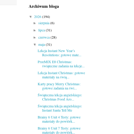
Archiwum bloga
2026
(194)
▼
sierpnia
(6)
►
lipca
(31)
►
czerwca
(28)
►
maja
(31)
▼
Lekcja Instant New Year’s
Resolutions: gotowe mate...
PrzeMIX E8 Christmas:
świąteczne zadania na lekcje...
Lekcja Instant Christmas: gotowe
materiały na świą...
Karty pracy Merry Christmas:
gotowe zadania na świ...
Świąteczna lekcja angielskiego:
Christmas Food Aro...
Świąteczna lekcja angielskiego:
Instant Santa Tell Me
Brainy 6 Unit 4 Testy: gotowe
materiały do powtórk...
Brainy 6 Unit 7 Testy: gotowe
materiały do powtórk...