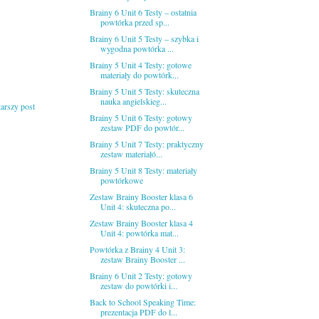
Brainy 6 Unit 6 Testy – ostatnia
powtórka przed sp...
Brainy 6 Unit 5 Testy – szybka i
wygodna powtórka ...
Brainy 5 Unit 4 Testy: gotowe
materiały do powtórk...
Brainy 5 Unit 5 Testy: skuteczna
nauka angielskieg...
tarszy post
Brainy 5 Unit 6 Testy: gotowy
zestaw PDF do powtór...
Brainy 5 Unit 7 Testy: praktyczny
zestaw materiałó...
Brainy 5 Unit 8 Testy: materiały
powtórkowe
Zestaw Brainy Booster klasa 6
Unit 4: skuteczna po...
Zestaw Brainy Booster klasa 4
Unit 4: powtórka mat...
Powtórka z Brainy 4 Unit 3:
zestaw Brainy Booster ...
Brainy 6 Unit 2 Testy: gotowy
zestaw do powtórki i...
Back to School Speaking Time:
prezentacja PDF do l...