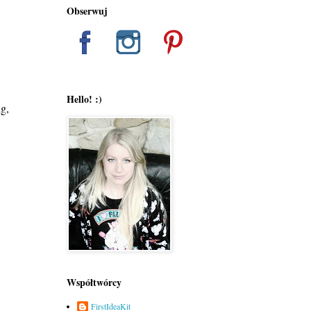
Obserwuj
Hello! :)
g,
Współtwórcy
FirstIdeaKit