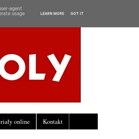
 user-agent
nerate usage
LEARN MORE
GOT IT
riały online
Kontakt