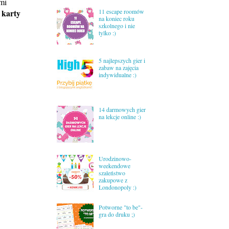
mi
 karty
11 escape roomów
na koniec roku
szkolnego i nie
tylko :)
5 najlepszych gier i
zabaw na zajęcia
indywidualne :)
14 darmowych gier
na lekcje online :)
Urodzinowo-
weekendowe
szaleństwo
zakupowe z
Londonopoly :)
Potworne "to be"-
gra do druku ;)