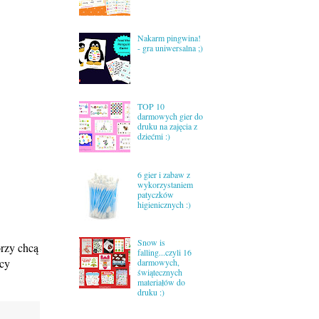
Nakarm pingwina!
- gra uniwersalna ;)
TOP 10
darmowych gier do
druku na zajęcia z
dziećmi :)
6 gier i zabaw z
wykorzystaniem
patyczków
higienicznych :)
Snow is
órzy chcą
falling...czyli 16
acy
darmowych,
świątecznych
materiałów do
druku :)