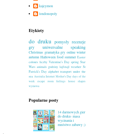
kajcymon
londonopoly
Etykiety
do druku
pomysły
recenzje
gry uniwersalne
speaking
Christmas
gramatyka
gry online
winter
autumn
Halloween
food
summer
Easter
colours
liczby
Valentine's Day
spring
Star
Wars
animals
godziny
lajfstajl
weather
St
Patrick's Day
alphabet
transport
under the
sea
Australia
Internet
Mother's Day
days of the
week
escape room
feelings
house
shapes
wymowa
Popularne posty
14 darmowych gier
do druku- masa
wycinania i
mnóstwo zabawy ;)