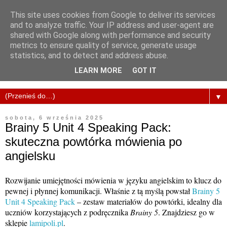
This site uses cookies from Google to deliver its services
and to analyze traffic. Your IP address and user-agent are
shared with Google along with performance and security
metrics to ensure quality of service, generate usage
statistics, and to detect and address abuse.
LEARN MORE
GOT IT
▼
sobota, 6 września 2025
Brainy 5 Unit 4 Speaking Pack:
skuteczna powtórka mówienia po
angielsku
Rozwijanie umiejętności mówienia w języku angielskim to klucz do
pewnej i płynnej komunikacji. Właśnie z tą myślą powstał
Brainy 5
Unit 4 Speaking Pack
– zestaw materiałów do powtórki, idealny dla
uczniów korzystających z podręcznika
Brainy 5
. Znajdziesz go w
sklepie
lamipoli.pl
.