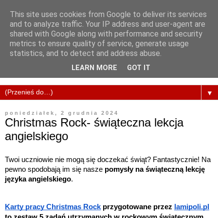
This site uses cookies from Google to deliver its services
and to analyze traffic. Your IP address and user-agent are
shared with Google along with performance and security
metrics to ensure quality of service, generate usage
statistics, and to detect and address abuse.
LEARN MORE
GOT IT
▼
poniedziałek, 2 grudnia 2024
Christmas Rock- świąteczna lekcja
angielskiego
Twoi uczniowie nie mogą się doczekać świąt? Fantastycznie! Na
pewno spodobają im się nasze
pomysły na świąteczną lekcję
języka angielskiego
.
Karty pracy Christmas Rock
przygotowane przez
lamipoli.pl
to zestaw 5 zadań utrzymanych w rockowym świątecznym