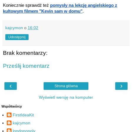
Koniecznie sprawdź też
pomysły na lekcję angielskiego z
kultowym filmem "Kevin sam w domu"
.
kajcymon
o
16:02
Udostępnij
Brak komentarzy:
Prześlij komentarz
‹
›
Strona główna
Wyświetl wersję na komputer
Współtwórcy
FirstIdeaKit
kajcymon
londonopoly