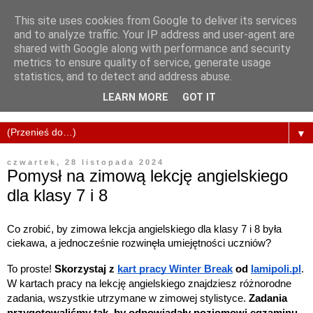
This site uses cookies from Google to deliver its services
and to analyze traffic. Your IP address and user-agent are
shared with Google along with performance and security
metrics to ensure quality of service, generate usage
statistics, and to detect and address abuse.
LEARN MORE
GOT IT
▼
czwartek, 28 listopada 2024
Pomysł na zimową lekcję angielskiego
dla klasy 7 i 8
Co zrobić, by zimowa lekcja angielskiego dla klasy 7 i 8 była
ciekawa, a jednocześnie rozwinęła umiejętności uczniów?
To proste!
Skorzystaj z
kart pracy Winter Break
od
lamipoli.pl
.
W kartach pracy na lekcję angielskiego znajdziesz różnorodne
zadania, wszystkie utrzymane w zimowej stylistyce.
Zadania