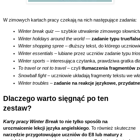
W zimowych kartach pracy czekają na nich następujące zadania:
Winter break quiz
 — szybkie utrwalenie zimowego słownict
Winter holidays around the world
 — 
zadanie typu true/fal
Winter shopping spree
 – dłuższy tekst, do którego uczniow
Winter essentials
 – lubiane przez uczniów zadanie typu 
trio
Winter sports
 – interesująca czytanka, prawdziwa gratka dl
To travel or not to travel
 – czyli 
tłumaczenia fragmentów zd
Snowball fight
 – uczniowie układają fragmenty tekstu we wła
Winter troubles
 – 
zadanie na reakcje językowe, przydatn
Dlaczego warto sięgnąć po ten
zestaw?
Karty pracy Winter Break
to nie tylko sposób na
urozmaicenie lekcji języka angielskiego
. To również skuteczne
narzędzie przygotowujące uczniów do E8 lub matury z