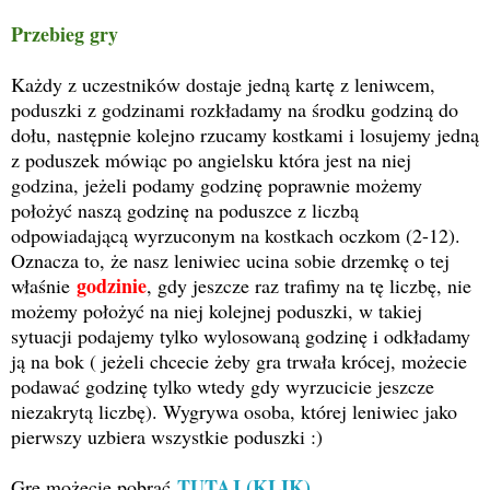
Przebieg gry
Każdy z uczestników dostaje jedną kartę z leniwcem,
poduszki z godzinami rozkładamy na środku godziną do
dołu, następnie kolejno rzucamy kostkami i losujemy jedną
z poduszek mówiąc po angielsku która jest na niej
godzina, jeżeli podamy godzinę poprawnie możemy
położyć naszą godzinę na poduszce z liczbą
odpowiadającą wyrzuconym na kostkach oczkom (2-12).
Oznacza to, że nasz leniwiec ucina sobie drzemkę o tej
godzinie
właśnie
, gdy jeszcze raz trafimy na tę liczbę, nie
możemy położyć na niej kolejnej poduszki, w takiej
sytuacji podajemy tylko wylosowaną godzinę i odkładamy
ją na bok ( jeżeli chcecie żeby gra trwała krócej, możecie
podawać godzinę tylko wtedy gdy wyrzucicie jeszcze
niezakrytą liczbę). Wygrywa osoba, której leniwiec jako
pierwszy uzbiera wszystkie poduszki :)
TUTAJ (KLIK)
Grę możecie pobrać