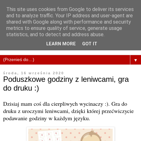
This site uses cookies from Google to deliver its services
and to analyze traffic. Your IP address and user-agent are
shared with Google along with performance and security
metrics to ensure quality of service, generate usage
statistics, and to detect and address abuse.
LEARN MORE
GOT IT
▼
środa, 16 września 2020
Poduszkowe godziny z leniwcami, gra
do druku :)
Dzisiaj mam coś dla cierpliwych wycinaczy :). Gra do
druku z uroczymi leniwcami, dzięki której przećwiczycie
podawanie godziny w każdym języku.