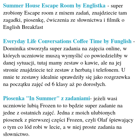
Summer House Escape Room by Englistka
- super
zrobiony Escape room z mixem zadań, znajdziecie tam
zagadki, piosenkę, ćwiczenia ze słownictwa i filmik o
English Breakfast
Everyday Life Conversations Coffee Time by Funglish
-
Dominika stworzyła super zadania na zajęcia online, w
których uczniowie muszą wymyślić co powiedzieliby w
danej sytuacji, tutaj mamy zestaw o kawie, ale na jej
stronie znajdziecie też zestaw z herbatą i telefonem. U
mnie te zestawy idealnie sprawdziły się jako rozgrzewka
na początku zajęć od 6 klasy aż po dorosłych.
Piosenka "In Summer" z zadaniami
- jeżeli wasi
uczniowie lubią Frozen to to będzie super zadanie na
jedne z ostatnich zajęć. Jedna z moich ulubionych
piosenek z pierwszej części Frozen, czyli Olaf śpiewający
o tym co lód robi w lecie, a w niej proste zadania na
słownictwo.