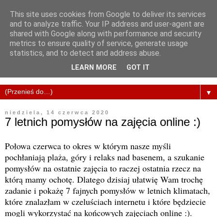
This site uses cookies from Google to deliver its services
and to analyze traffic. Your IP address and user-agent are
shared with Google along with performance and security
metrics to ensure quality of service, generate usage
statistics, and to detect and address abuse.
LEARN MORE
GOT IT
▼
niedziela, 14 czerwca 2020
7 letnich pomysłów na zajęcia online :)
Połowa czerwca to okres w którym nasze myśli
pochłaniają plaża, góry i relaks nad basenem, a szukanie
pomysłów na ostatnie zajęcia to raczej ostatnia rzecz na
którą mamy ochotę. Dlatego dzisiaj ułatwię Wam trochę
zadanie i pokażę 7 fajnych pomysłów w letnich klimatach,
które znalazłam w czeluściach internetu i które będziecie
mogli wykorzystać na końcowych zajęciach online :).