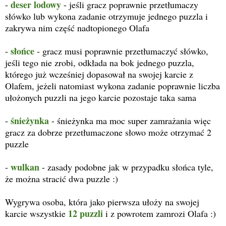
deser lodowy
-
- jeśli gracz poprawnie przetłumaczy
słówko lub wykona zadanie otrzymuje jednego puzzla i
zakrywa nim część nadtopionego Olafa
słońce
-
- gracz musi poprawnie przetłumaczyć słówko,
jeśli tego nie zrobi, odkłada na bok jednego puzzla,
którego już wcześniej dopasował na swojej karcie z
Olafem, jeżeli natomiast wykona zadanie poprawnie liczba
ułożonych puzzli na jego karcie pozostaje taka sama
śnieżynka
-
- śnieżynka ma moc super zamrażania więc
gracz za dobrze przetłumaczone słowo może otrzymać 2
puzzle
wulkan
-
- zasady podobne jak w przypadku słońca tyle,
że można stracić dwa puzzle :)
Wygrywa osoba, która jako pierwsza ułoży na swojej
12 puzzli
karcie wszystkie
i z powrotem zamrozi Olafa :)