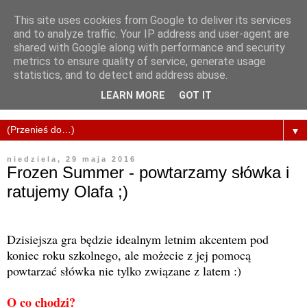
This site uses cookies from Google to deliver its services
and to analyze traffic. Your IP address and user-agent are
shared with Google along with performance and security
metrics to ensure quality of service, generate usage
statistics, and to detect and address abuse.
LEARN MORE
GOT IT
▼
niedziela, 29 maja 2016
Frozen Summer - powtarzamy słówka i
ratujemy Olafa ;)
Dzisiejsza gra będzie idealnym letnim akcentem pod
koniec roku szkolnego, ale możecie z jej pomocą
powtarzać słówka nie tylko związane z latem :)
O co chodzi?