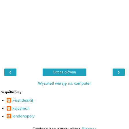
‹
›
Strona główna
Wyświetl wersję na komputer
Współtwórcy
FirstIdeaKit
kajcymon
londonopoly